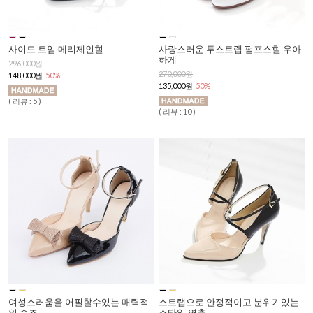
사이드 트임 메리제인힐
사랑스러운 투스트랩 펌프스힐 우아
하게
296,000원
270,000원
148,000원
50%
135,000원
50%
( 리뷰 : 5 )
( 리뷰 : 10 )
여성스러움을 어필할수있는 매력적
스트랩으로 안정적이고 분위기있는
인 슈즈
스타일 연출