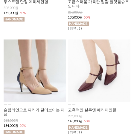
투스트랩 단정 메리제인힐
고급스러움 가득한 펄감 플랫폼슈즈
입니다
302,000원
260,000원
151,000원
50%
130,000원
50%
( 리뷰 : 6 )
슬림라인으로 다리가 길어보이는 제
고혹적인 실루엣 메리제인힐
품
296,000원
268,000원
148,000원
50%
134,000원
50%
( 리뷰 : 1 )