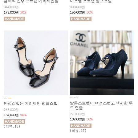
클래식 진주 스트랩 메리제인힐
아스엘 스트랩 펌프스힐
344,000원
330,000원
172,000원
50%
165,000원
50%
발등스트랩이 여성스럽고 섹시한 무
안정감있는 메리제인 펌프스힐
드 연출
268,000원
278,000원
134,000원
50%
139,000원
50%
( 리뷰 : 18 )
( 리뷰 : 17 )