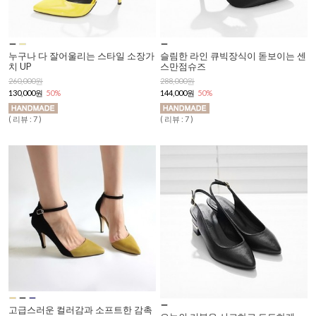
누구나 다 잘어울리는 스타일 소장가
슬림한 라인 큐빅장식이 돋보이는 센
치 UP
스만점슈즈
260,000원
288,000원
130,000원
50%
144,000원
50%
( 리뷰 : 7 )
( 리뷰 : 7 )
고급스러운 컬러감과 소프트한 감촉