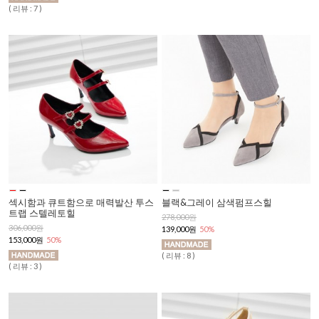
( 리뷰 : 7 )
섹시함과 큐트함으로 매력발산 투스
블랙&그레이 삼색펌프스힐
트랩 스텔레토힐
278,000원
306,000원
139,000원
50%
153,000원
50%
( 리뷰 : 8 )
( 리뷰 : 3 )