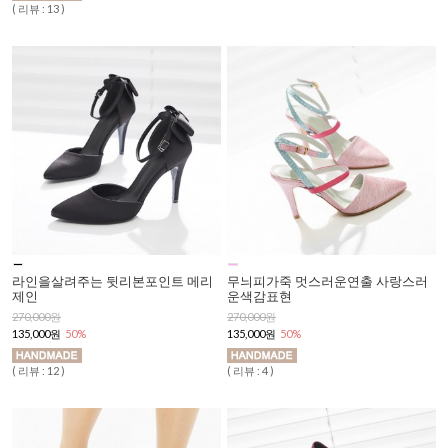
( 리뷰 : 13 )
라인을살려주는 뒷리본포인트 메리
무늬피가죽 멋스러운연출 사랑스러
제인
운색감표현
270,000원
270,000원
135,000원
50%
135,000원
50%
( 리뷰 : 12 )
( 리뷰 : 4 )