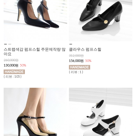
스트랩색감 펌프스힐 주문제작량 많
클라우스 펌프스힐
아요
312,000원
260,000원
156,000원
50%
130,000원
50%
( 리뷰 : 1 )
( 리뷰 : 105 )