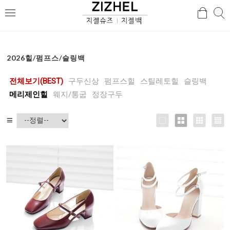
검
검
메
색
색
뉴
2026힐/펌프스/슬링백
전체보기(BEST)
구두신상
펌프스힐
스틸레토힐
슬링백
메리제인힐
웨지/통굽
정장구두