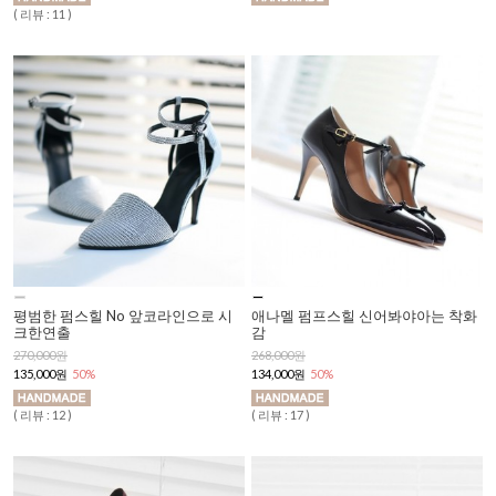
( 리뷰 : 11 )
평범한 펌스힐 No 앞코라인으로 시
애나멜 펌프스힐 신어봐야아는 착화
크한연출
감
270,000원
268,000원
135,000원
50%
134,000원
50%
( 리뷰 : 12 )
( 리뷰 : 17 )