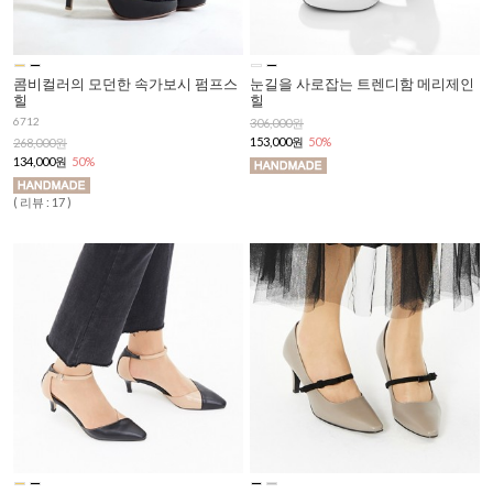
콤비컬러의 모던한 속가보시 펌프스
눈길을 사로잡는 트렌디함 메리제인
힐
힐
6712
306,000원
153,000원
50%
268,000원
134,000원
50%
( 리뷰 : 17 )