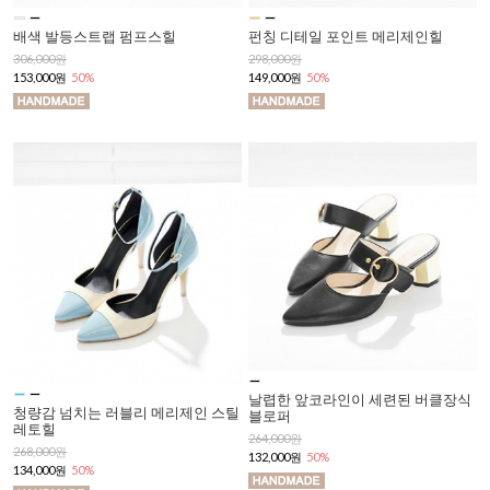
배색 발등스트랩 펌프스힐
펀칭 디테일 포인트 메리제인힐
306,000원
298,000원
153,000원
50%
149,000원
50%
날렵한 앞코라인이 세련된 버클장식
청량감 넘치는 러블리 메리제인 스틸
블로퍼
레토힐
264,000원
268,000원
132,000원
50%
134,000원
50%