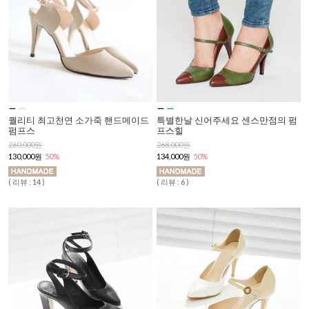
퀄리티 최고천연 소가죽 핸드메이드
특별한날 신어주세요 센스만점의 펌
펌프스
프스힐
260,000원
268,000원
130,000원
50%
134,000원
50%
( 리뷰 : 14 )
( 리뷰 : 6 )