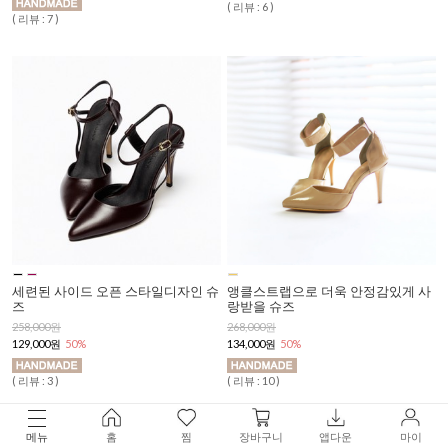
( 리뷰 : 6 )
( 리뷰 : 7 )
세련된 사이드 오픈 스타일디자인 슈
앵클스트랩으로 더욱 안정감있게 사
즈
랑받을 슈즈
258,000원
268,000원
129,000원
50%
134,000원
50%
( 리뷰 : 3 )
( 리뷰 : 10 )
메뉴
홈
찜
장바구니
앱다운
마이