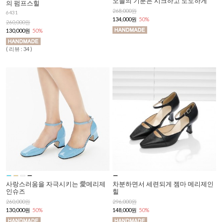
오늘의 기분은 시크하고 도도하게
의 펌프스힐
268,000원
6431
134,000원
50%
260,000원
130,000원
50%
( 리뷰 : 34 )
사랑스러움을 자극시키는 愛메리제
차분하면서 세련되게 젬마 메리제인
인슈즈
힐
260,000원
296,000원
130,000원
50%
148,000원
50%