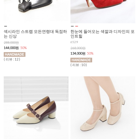
섹시라인 스트랩 모든연령대 독점하
한눈에 들어오는 색깔과 디자인의 포
는 신상
인트힐
6529
288,000원
144,000원
50%
268,000원
134,000원
50%
( 리뷰 : 12 )
( 리뷰 : 10 )