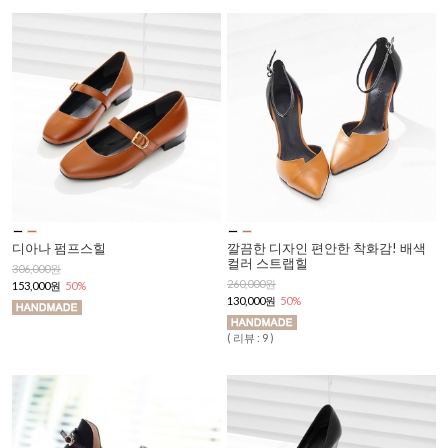
디아나 펌프스힐
깔끔한 디자인 편안한 착화감! 배색
컬러 스트랩힐
306,000원
260,000원
153,000원
50%
130,000원
50%
( 리뷰 : 9 )