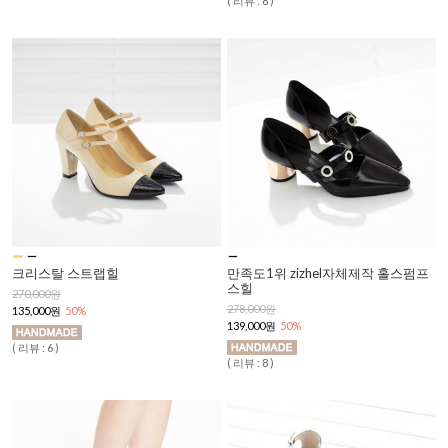
( 리뷰 : 8 )
크리스탈 스트랩힐
만족도1위 zizhel자체제작 홀스펌프
스힐
270,000원
278,000원
135,000원
50%
139,000원
50%
( 리뷰 : 6 )
( 리뷰 : 8 )