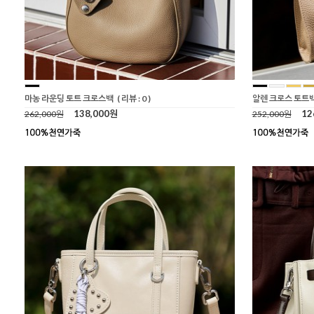
마농 라운딩 토트 크로스백
( 리뷰 : 0 )
알렌 크로스 토트
138,000원
12
262,000원
252,000원