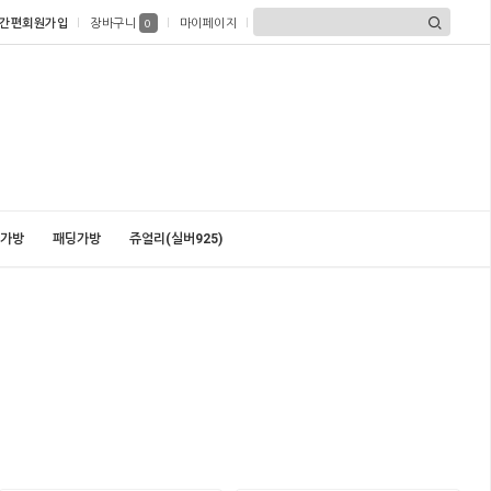
간편회원가입
장바구니
마이페이지
0
가방
패딩가방
쥬얼리(실버925)