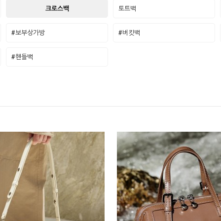
크로스백
토트백
#보부상가방
#버킷백
#핸들백