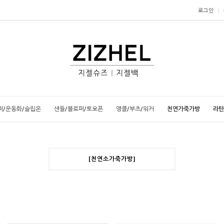
로그인
퍼/운동화/슬립온
샌들/블로퍼/토오픈
앵클/부츠/워커
천연가죽가방
라탄
[천연소가죽가방]