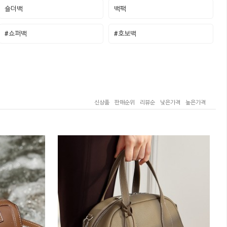
숄더백
백팩
#쇼퍼백
#호보백
신상품
판매순위
리뷰순
낮은가격
높은가격