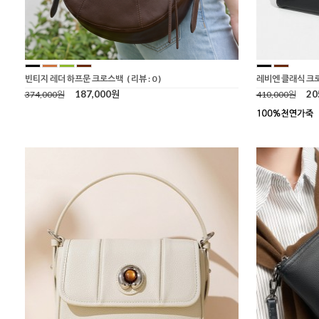
빈티지 레더 하프문 크로스백
( 리뷰 : 0 )
레비엔 클래식 크
187,000원
20
374,000원
410,000원