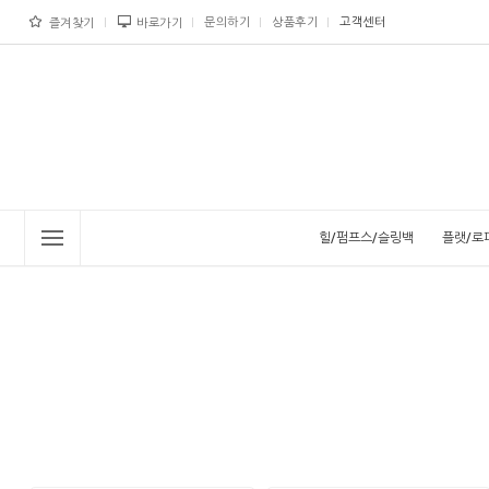
문의하기
상품후기
고객센터
즐겨찾기
바로가기
힐/펌프스/슬링백
플랫/로