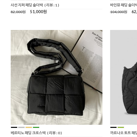
사선 지퍼 패딩 숄더백
( 리뷰 : 1 )
바인뮤 패딩 숄더
51,000원
62
82,000원
104,000원
베르티노 패딩 크로스백
( 리뷰 : 0 )
까르나오 토트 패