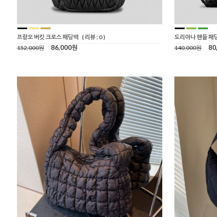
프랑오 버킷 크로스 패딩백
( 리뷰 : 0 )
도리아나 핸들 패
86,000원
80
152,000원
140,000원