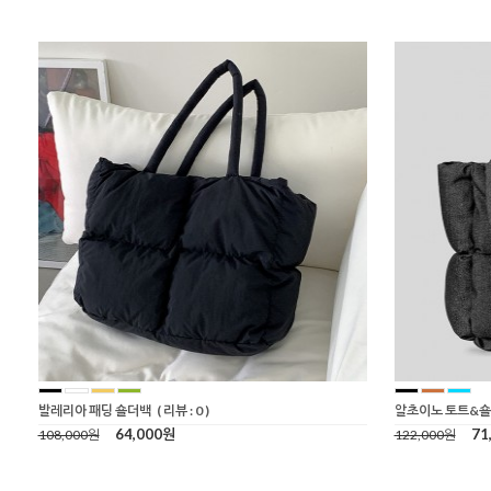
발레리아 패딩 숄더백
( 리뷰 : 0 )
알초이노 토트&숄
64,000원
71
108,000원
122,000원