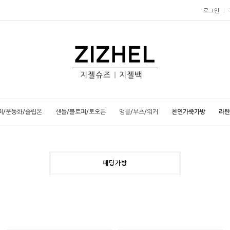
로그인
퍼/운동화/슬립온
샌들/블로퍼/토오픈
앵클/부츠/워커
천연가죽가방
라탄
패딩가방