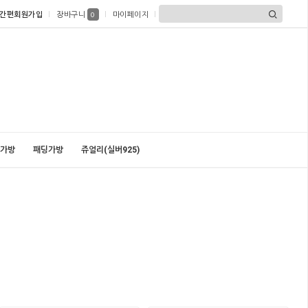
간편회원가입
장바구니
마이페이지
0
가방
패딩가방
쥬얼리(실버925)