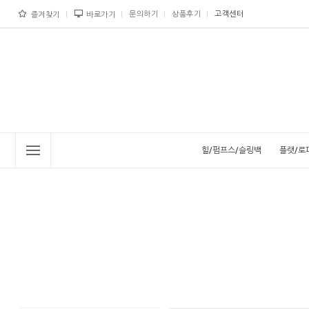
문의하기
상품후기
고객센터
즐겨찾기
바로가기
힐/펌프스/슬링백
플랫/로