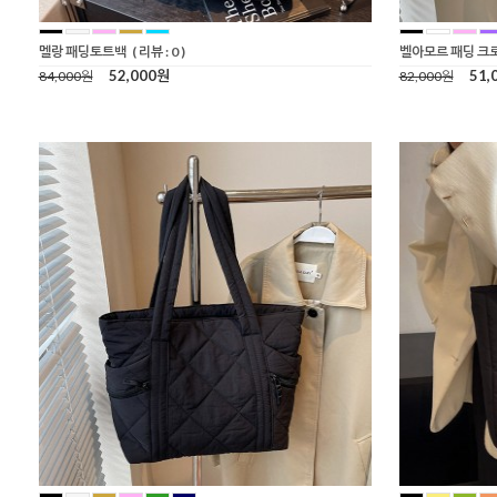
멜랑 패딩토트백
( 리뷰 : 0 )
벨아모르 패딩 크
52,000원
51,
84,000원
82,000원