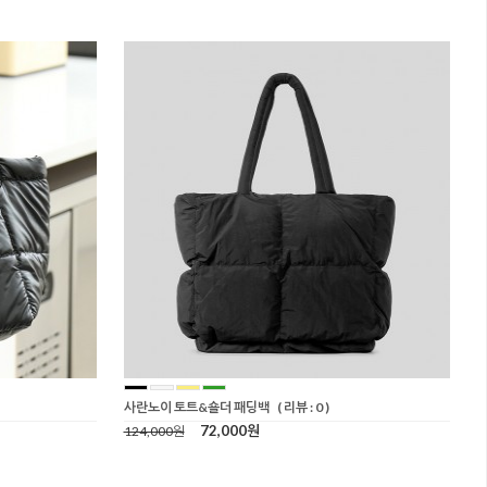
사란노이 토트&숄더 패딩백
( 리뷰 : 0 )
72,000원
124,000원