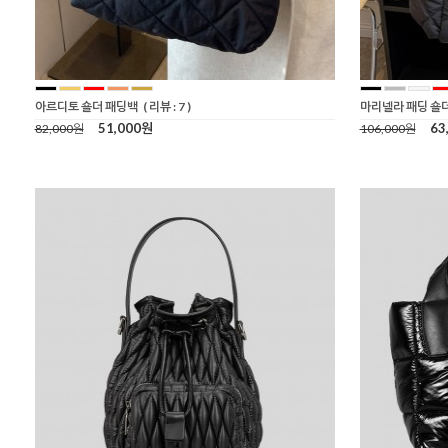
아르디토 숄더 패딩백
( 리뷰 : 7 )
마리넬라 패딩 숄
51,000원
63
82,000원
106,000원