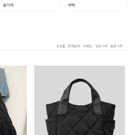
숄더백
백팩
신상품
판매순위
리뷰순
낮은가격
높은가격