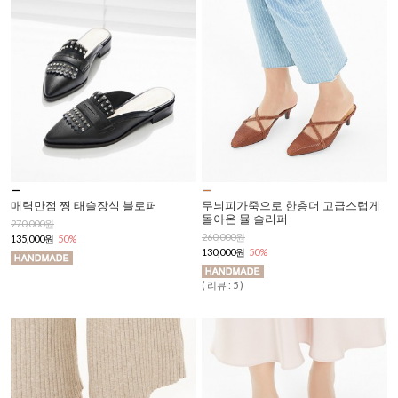
매력만점 찡 태슬장식 블로퍼
무늬피가죽으로 한층더 고급스럽게
돌아온 뮬 슬리퍼
270,000원
260,000원
135,000원
50%
130,000원
50%
( 리뷰 : 5 )