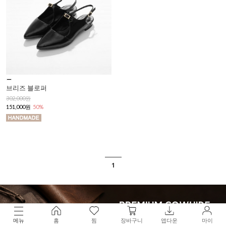
브리즈 블로퍼
302,000원
151,000원
50%
1
메뉴
홈
찜
장바구니
앱다운
마이