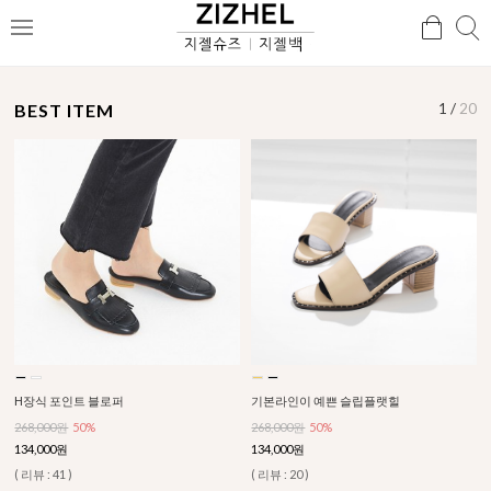
검
검
메
색
색
뉴
BEST ITEM
1
/
20
H장식 포인트 블로퍼
기본라인이 예쁜 슬립플랫힐
268,000원
50%
268,000원
50%
134,000원
134,000원
( 리뷰 : 41 )
( 리뷰 : 20 )