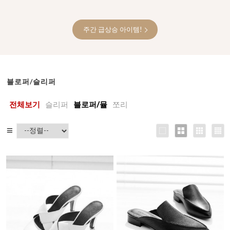
주간 급상승 아이템!
블로퍼/슬리퍼
전체보기
슬리퍼
블로퍼/뮬
쪼리