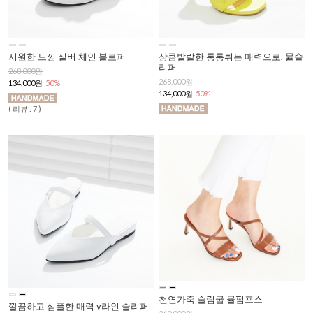
시원한 느낌 실버 체인 블로퍼
상큼발랄한 통통튀는 매력으로, 뮬슬
리퍼
268,000원
268,000원
134,000원
50%
134,000원
50%
( 리뷰 : 7 )
천연가죽 슬림굽 뮬펌프스
깔끔하고 심플한 매력 v라인 슬리퍼