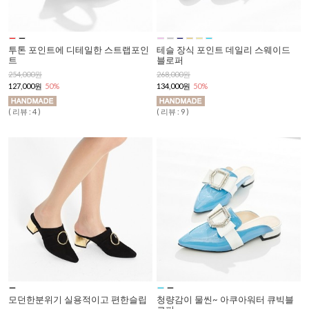
투톤 포인트에 디테일한 스트랩포인
테슬 장식 포인트 데일리 스웨이드
트
블로퍼
254,000원
268,000원
127,000원
50%
134,000원
50%
( 리뷰 : 4 )
( 리뷰 : 9 )
모던한분위기 실용적이고 편한슬립
청량감이 물씬~ 아쿠아워터 큐빅블