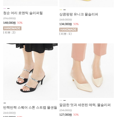
청순 여리 로맨틱 슬리퍼힐
상큼팡팡 유니크 뮬슬리퍼
296,000원
268,000원
148,000원
50%
134,000원
50%
( 리뷰 : 2 )
( 리뷰 : 1 )
깔끔한 멋과 세련된 매력, 뮬슬리퍼
반짝반짝 스퀘어 스톤 스트랩 뮬샌들
254,000원
264,000원
127,000원
50%