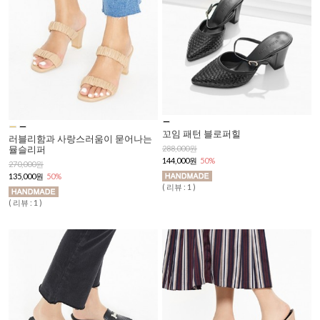
꼬임 패턴 블로퍼힐
러블리함과 사랑스러움이 묻어나는
뮬슬리퍼
288,000원
144,000원
50%
270,000원
135,000원
50%
( 리뷰 : 1 )
( 리뷰 : 1 )