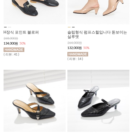
H장식 포인트 블로퍼
슬립형식 펌프스힐입니다 돋보이는
실루엣
268,000원
264,000원
134,000원
50%
132,000원
50%
( 리뷰 : 41 )
( 리뷰 : 14 )