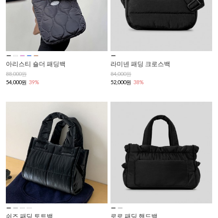
아리스티 숄더 패딩백
라미넨 패딩 크로스백
88,000원
84,000원
54,000원
39%
52,000원
38%
쉬즈 패딩 토트백
로로 패딩 핸드백