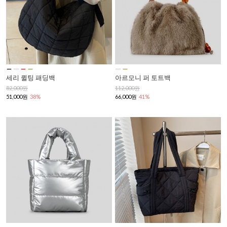
세리 퀼팅 패딩백
아르모니 퍼 토트백
82,000원
112,000원
51,000원
38%
66,000원
41%