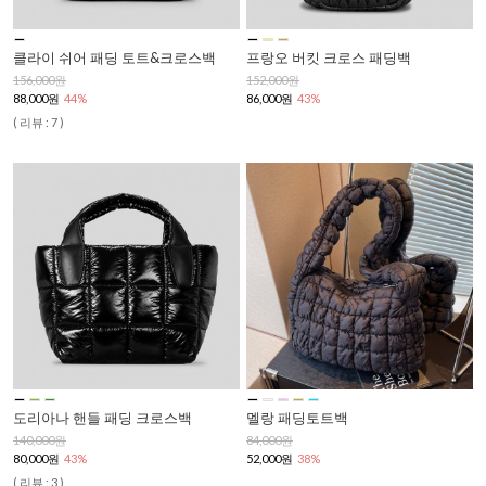
클라이 쉬어 패딩 토트&크로스백
프랑오 버킷 크로스 패딩백
156,000원
152,000원
88,000원
44%
86,000원
43%
( 리뷰 : 7 )
도리아나 핸들 패딩 크로스백
멜랑 패딩토트백
140,000원
84,000원
80,000원
43%
52,000원
38%
( 리뷰 : 3 )