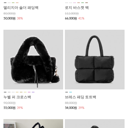
델리지아 숄더 패딩백
로지 바스켓 백
80,000원
112,000원
50,000원
38%
66,000원
41%
누벨 퍼 크로스백
브레스 패딩 토트백
90,000원
88,000원
55,000원
39%
54,000원
39%