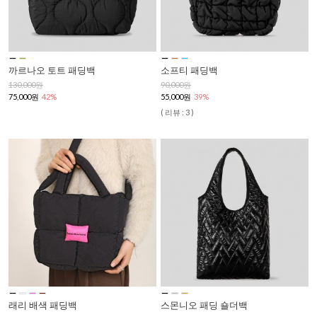
까르나오 토트 패딩백
소프티 패딩백
130,000원
90,000원
75,000원
42%
55,000원
39%
( 리뷰 : 3 )
래리 배색 패딩백
스몬니오 패딩 숄더백