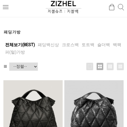
검
검
메
색
색
뉴
패딩가방
전체보기(BEST)
패딩백신상
크로스백
토트백
숄더백
백팩
퍼(털)가방