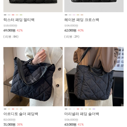
럭스터 패딩 멀티백
헤이븐 패딩 크로스백
118,000원
104,000원
69,000원
42%
62,000원
40%
( 리뷰 : 84 )
( 리뷰 : 29 )
아르디토 숄더 패딩백
마리넬라 패딩 숄더백
82,000원
106,000원
51,000원
38%
63,000원
41%