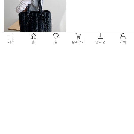
메뉴
홈
찜
장바구니
앱다운
마이
토이 패딩숄더백
96,000원
58,000원
40%
1