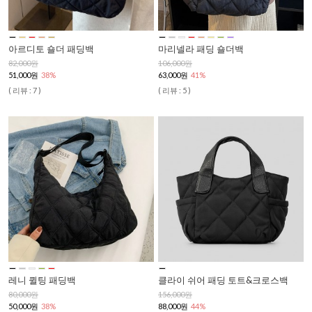
아르디토 숄더 패딩백
마리넬라 패딩 숄더백
82,000원
106,000원
51,000원
38%
63,000원
41%
( 리뷰 : 7 )
( 리뷰 : 5 )
레니 퀼팅 패딩백
클라이 쉬어 패딩 토트&크로스백
80,000원
156,000원
50,000원
38%
88,000원
44%