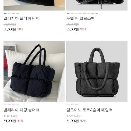
델리지아 숄더 패딩백
누벨 퍼 크로스백
80,000원
90,000원
50,000원
38%
55,000원
39%
발레리아 패딩 숄더백
알초이노 토트&숄더 패딩백
108,000원
122,000원
64,000원
41%
71,000원
42%