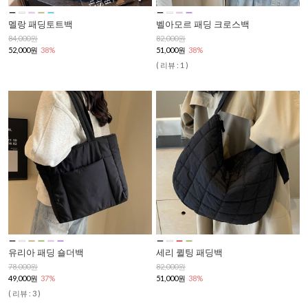
멜랑 패딩토트백
벨아모르 패딩 크로스백
84,000원
82,000원
52,000원
38%
51,000원
38%
( 리뷰 : 1 )
유리아 패딩 숄더백
세리 퀼팅 패딩백
78,000원
82,000원
49,000원
37%
51,000원
38%
( 리뷰 : 3 )