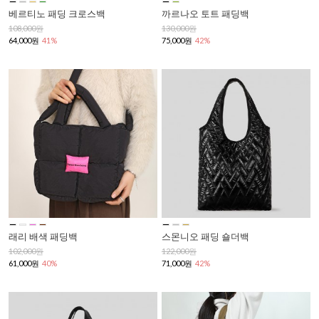
베르티노 패딩 크로스백
까르나오 토트 패딩백
108,000원
130,000원
64,000원
41%
75,000원
42%
래리 배색 패딩백
스몬니오 패딩 숄더백
102,000원
122,000원
61,000원
40%
71,000원
42%