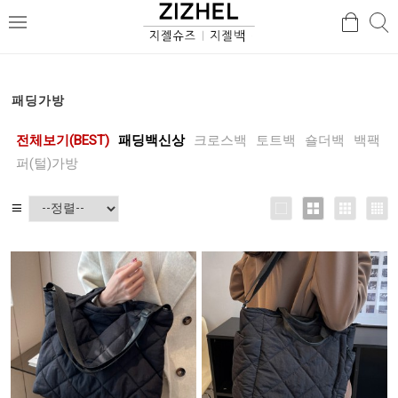
검
검
메
색
색
뉴
패딩가방
전체보기(BEST)
패딩백신상
크로스백
토트백
숄더백
백팩
퍼(털)가방