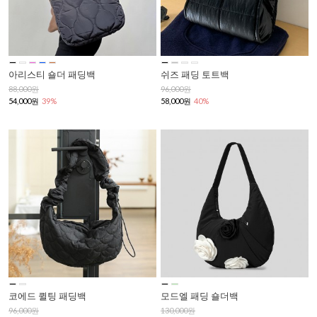
아리스티 숄더 패딩백
쉬즈 패딩 토트백
88,000원
96,000원
54,000원
39%
58,000원
40%
코에드 퀼팅 패딩백
모드엘 패딩 숄더백
96,000원
130,000원