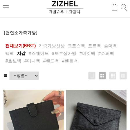
검
검
메
색
색
뉴
[천연소가죽가방]
전체보기(BEST)
가죽가방신상
크로스백
토트백
숄더백
백팩
지갑
#스웨이드
#보부상가방
#버킷백
#쇼퍼백
#호보백
#미니백
#핸드백
#핸들백