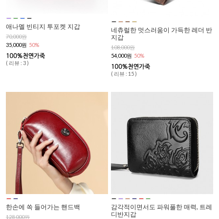
애나멜 빈티지 투포켓 지갑
네츄럴한 멋스러움이 가득한 레더 반
지갑
70,000원
35,000원
50%
108,000원
54,000원
50%
( 리뷰 : 3 )
( 리뷰 : 15 )
한손에 쏙 들어가는 핸드백
감각적이면서도 파워풀한 매력, 트레
디반지갑
128,000원