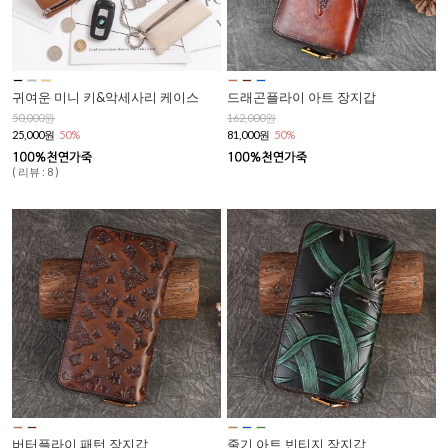
귀여운 미니 키&악세사리 케이스
드래곤플라이 아트 장지갑
50,000원
162,000원
25,000원
50%
81,000원
50%
( 리뷰 : 8 )
버터플라이 패턴 장지갑
줄기 아트 빈티지 장지갑