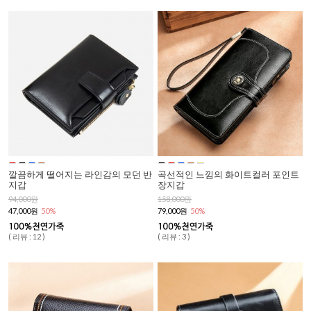
깔끔하게 떨어지는 라인감의 모던 반
곡선적인 느낌의 화이트컬러 포인트
지갑
장지갑
94,000원
158,000원
47,000원
50%
79,000원
50%
( 리뷰 : 12 )
( 리뷰 : 3 )