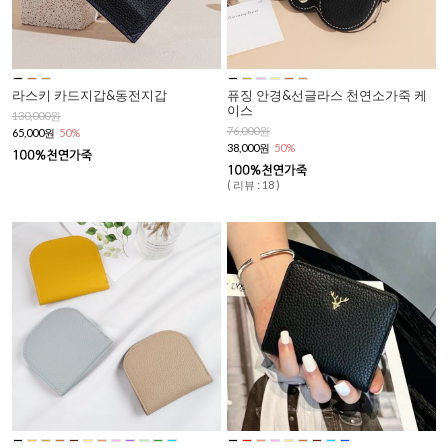
라스키 카드지갑&동전지갑
퓨징 안경&선글라스 천연소가죽 케
이스
130,000원
76,000원
65,000원
50%
38,000원
50%
( 리뷰 : 18 )