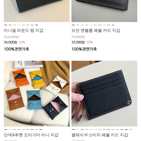
미니멀 라운드 탭 지갑
모던 엔벨롭 페블 카드 지갑
112,000원
70,000원
56,000원
50%
35,000원
50%
단색&투톤 오리가미 미니 지갑
클래식 H 스티치 페블 카드 지갑