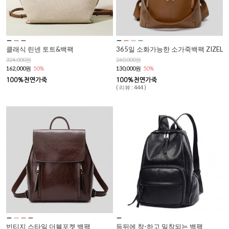
클래식 린넨 토트&백팩
365일 소화가능한 소가죽백팩 ZIZEL
324,000원
260,000원
162,000원
50%
130,000원
50%
( 리뷰 : 444 )
빈티지 스타일 더블포켓 백팩
등뒤에 착-하고 밀착되는 백팩