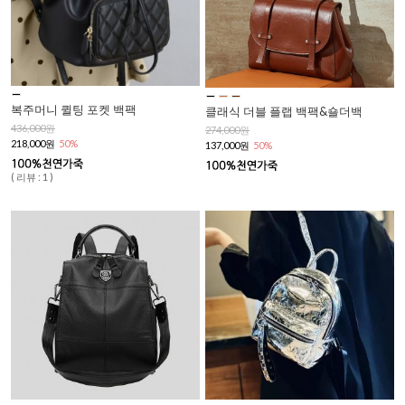
복주머니 퀼팅 포켓 백팩
클래식 더블 플랩 백팩&숄더백
436,000원
274,000원
218,000원
50%
137,000원
50%
( 리뷰 : 1 )