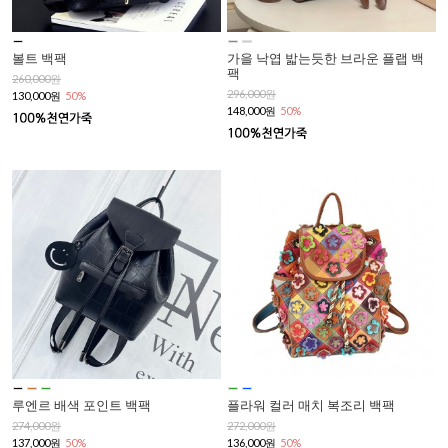
볼트 백팩
가을 낙엽 밟는듯한 브라운 플랩 백
팩
260,000원
296,000원
130,000원
50%
148,000원
50%
루엔르 배색 포인트 백팩
플라워 컬러 매치 복조리 백팩
274,000원
272,000원
137,000원
50%
136,000원
50%