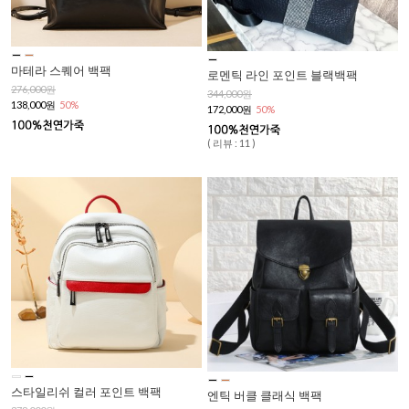
마테라 스퀘어 백팩
로멘틱 라인 포인트 블랙백팩
276,000원
344,000원
138,000원
50%
172,000원
50%
( 리뷰 : 11 )
스타일리쉬 컬러 포인트 백팩
엔틱 버클 클래식 백팩