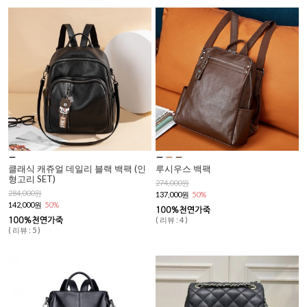
클래식 캐쥬얼 데일리 블랙 백팩 (인
루시우스 백팩
형고리 SET)
274,000원
284,000원
137,000원
50%
142,000원
50%
( 리뷰 : 4 )
( 리뷰 : 5 )