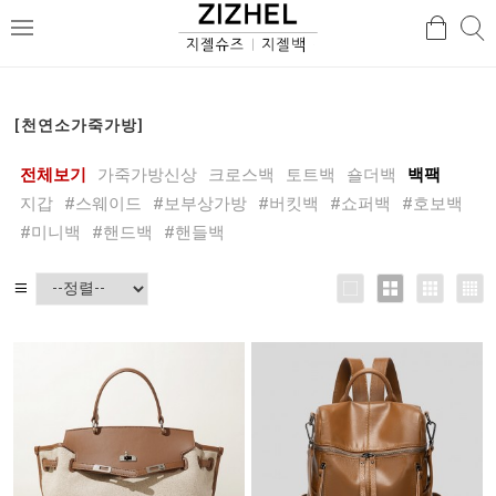
검
검
메
색
색
뉴
[천연소가죽가방]
전체보기
가죽가방신상
크로스백
토트백
숄더백
백팩
지갑
#스웨이드
#보부상가방
#버킷백
#쇼퍼백
#호보백
#미니백
#핸드백
#핸들백