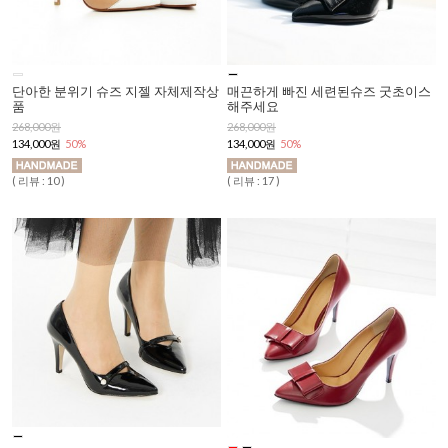
단아한 분위기 슈즈 지젤 자체제작상
매끈하게 빠진 세련된슈즈 굿초이스
품
해주세요
268,000원
268,000원
134,000원
50%
134,000원
50%
( 리뷰 : 10 )
( 리뷰 : 17 )