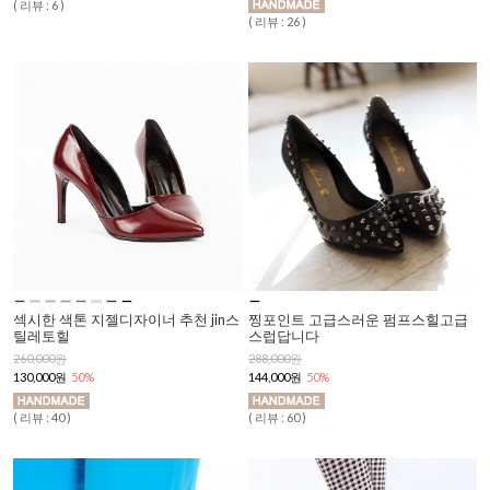
( 리뷰 : 6 )
( 리뷰 : 26 )
섹시한 색톤 지젤디자이너 추천 jin스
찡포인트 고급스러운 펌프스힐고급
틸레토힐
스럽답니다
260,000원
288,000원
130,000원
50%
144,000원
50%
( 리뷰 : 40 )
( 리뷰 : 60 )