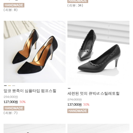
( 리뷰 : 34 )
( 리뷰 : 8 )
앞코 뾰족이 심플타입 펌프스힐
세련된 멋의 큐빅st 스틸레토힐
254,000원
274,000원
127,000원
50%
137,000원
50%
( 리뷰 : 7 )