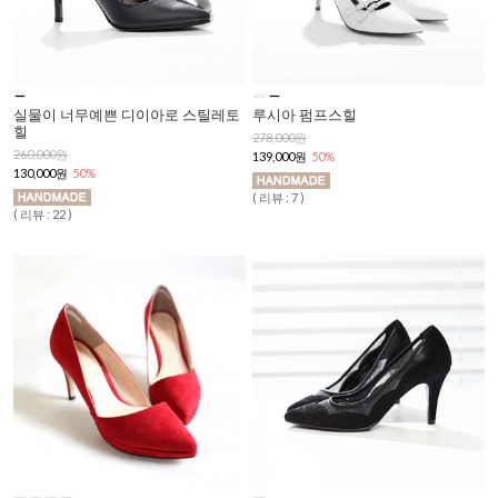
실물이 너무예쁜 디이아로 스틸레토
루시아 펌프스힐
힐
278,000원
260,000원
139,000원
50%
130,000원
50%
( 리뷰 : 7 )
( 리뷰 : 22 )