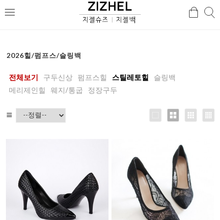
검
검
메
색
색
뉴
2026힐/펌프스/슬링백
전체보기
구두신상
펌프스힐
스틸레토힐
슬링백
메리제인힐
웨지/통굽
정장구두