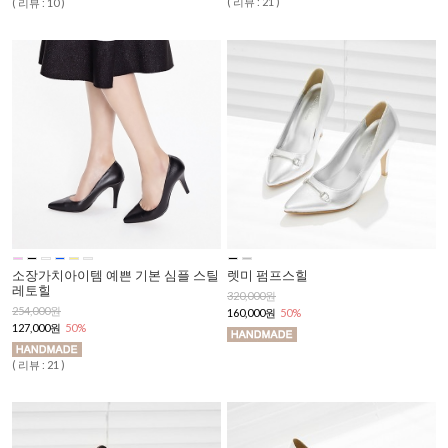
( 리뷰 : 21 )
( 리뷰 : 10 )
소장가치아이템 예쁜 기본 심플 스틸
렛미 펌프스힐
레토힐
320,000원
254,000원
160,000원
50%
127,000원
50%
( 리뷰 : 21 )