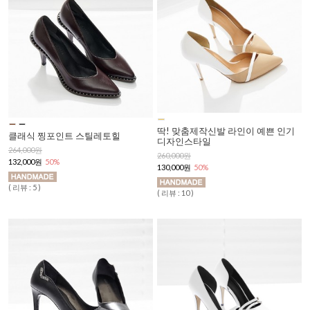
딱! 맞춤제작신발 라인이 예쁜 인기
클래식 찡포인트 스틸레토힐
디자인스타일
264,000원
260,000원
132,000원
50%
130,000원
50%
( 리뷰 : 5 )
( 리뷰 : 10 )