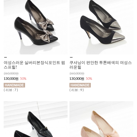
여성스러운 실버리본장식포인트 펌
쿠셔닝이 편안한 투톤배색의 여성스
스프힐!
러운힐
260,000원
260,000원
130,000원
50%
130,000원
50%
( 리뷰 : 7 )
( 리뷰 : 9 )