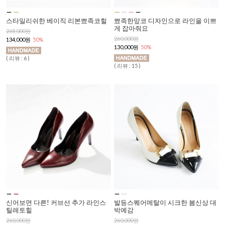
스타일리쉬한 베이직 리본뾰족코힐
뾰족한앞코 디자인으로 라인을 이쁘
게 잡아줘요
268,000원
260,000원
134,000원
50%
130,000원
50%
( 리뷰 : 6 )
( 리뷰 : 15 )
신어보면 다른! 커브선 추가 라인스
발등스퀘어메탈이 시크한 봄신상 대
틸레토힐
박예감
260,000원
260,000원