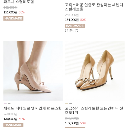
파르샤 스틸레토힐
고혹스러운 연출로 완성하는 세렌디
302,000원
스틸레토힐
151,000원
50%
268,000원
134,000원
50%
( 리뷰 : 7 )
세련된 디테일로 엣지있게 펌프스힐
고급장식 스틸레토힐 모든연령대 선
호도1위
260,000원
278,000원
130,000원
50%
139,000원
50%