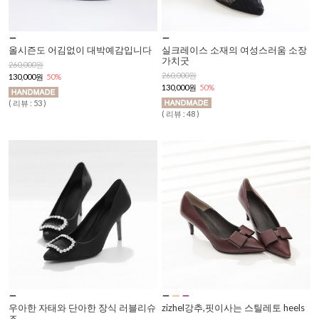
올시즌도 어김없이 대박예감입니다
실크레이스 소재의 여성스러움 소장
가치굿
260,000원
260,000원
130,000원
50%
130,000원
50%
( 리뷰 : 53 )
( 리뷰 : 48 )
우아한 자태와 단아한 장식 러블리슈
zizhel강추,핏이사는 스틸레토 heels
즈