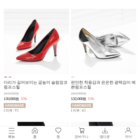
다리가 길어보이는 굽높이 슬림앞코
편안한 착용감과 은은한 광택감이 예
펌프스힐
쁜펌프스힐
260,000원
264,000원
130,000원
50%
132,000원
50%
( 리뷰 : 9 )
( 리뷰 : 6 )
메뉴
홈
찜
장바구니
앱다운
마이