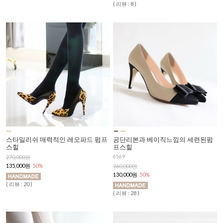
( 리뷰 : 8 )
스타일리쉬 매력적인 레오파드 펌프
공단리본과 베이직느낌의 세련된펌
스힐
프스힐
6569
270,000원
135,000원
50%
260,000원
130,000원
50%
( 리뷰 : 20 )
( 리뷰 : 28 )