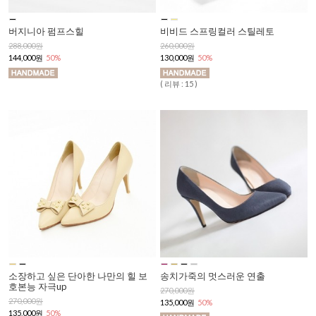
버지니아 펌프스힐
비비드 스프링컬러 스틸레토
288,000원
260,000원
144,000원
50%
130,000원
50%
( 리뷰 : 15 )
소장하고 싶은 단아한 나만의 힐 보
송치가죽의 멋스러운 연출
호본능 자극up
270,000원
270,000원
135,000원
50%
135,000원
50%