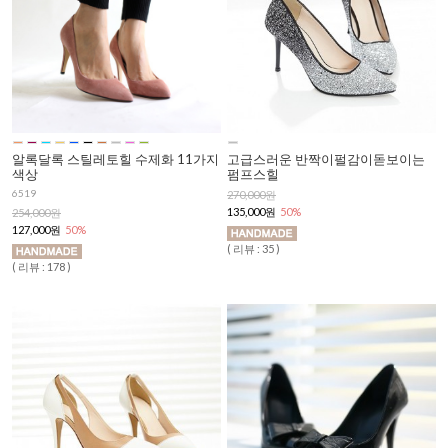
알록달록 스틸레토힐 수제화 11가지
고급스러운 반짝이펄감이돋보이는
색상
펌프스힐
6519
270,000원
135,000원
50%
254,000원
127,000원
50%
( 리뷰 : 35 )
( 리뷰 : 178 )