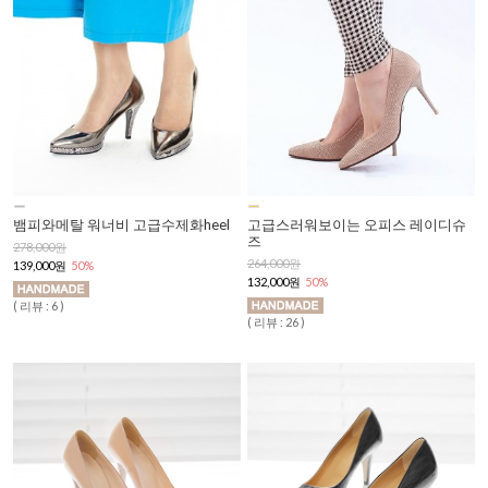
뱀피와메탈 워너비 고급수제화heel
고급스러워보이는 오피스 레이디슈
즈
278,000원
264,000원
139,000원
50%
132,000원
50%
( 리뷰 : 6 )
( 리뷰 : 26 )