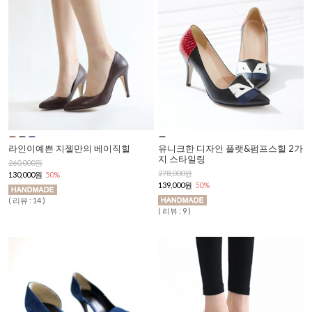
라인이예쁜 지젤만의 베이직힐
유니크한 디자인 플랫&펌프스힐 2가
지 스타일링
260,000원
278,000원
130,000원
50%
139,000원
50%
( 리뷰 : 14 )
( 리뷰 : 9 )