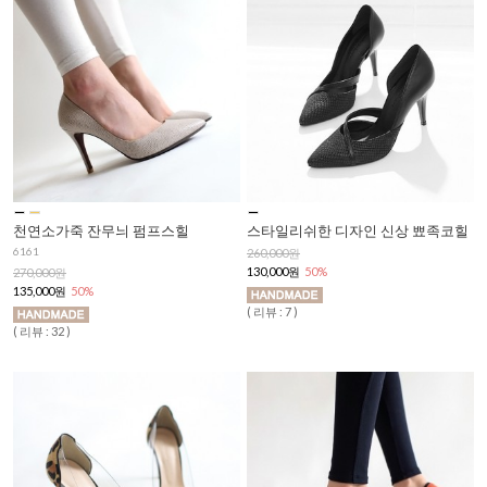
천연소가죽 잔무늬 펌프스힐
스타일리쉬한 디자인 신상 뾰족코힐
6161
260,000원
130,000원
50%
270,000원
135,000원
50%
( 리뷰 : 7 )
( 리뷰 : 32 )