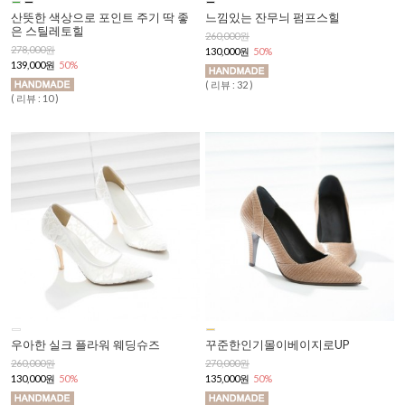
산뜻한 색상으로 포인트 주기 딱 좋
느낌있는 잔무늬 펌프스힐
은 스틸레토힐
260,000원
278,000원
130,000원
50%
139,000원
50%
( 리뷰 : 32 )
( 리뷰 : 10 )
우아한 실크 플라워 웨딩슈즈
꾸준한인기몰이베이지로UP
260,000원
270,000원
130,000원
50%
135,000원
50%