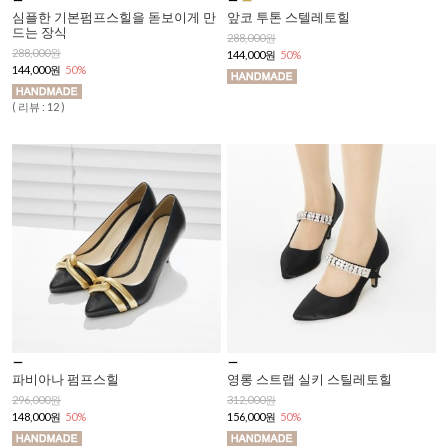
심플한 기본펌프스힐을 돋보이게 만
앞코 투톤 스텔레토힐
드는 장식
288,000원
288,000원
144,000원
50%
144,000원
50%
( 리뷰 : 12 )
파비아나 펌프스힐
영롱 스트랩 실키 스틸레토힐
296,000원
312,000원
148,000원
50%
156,000원
50%