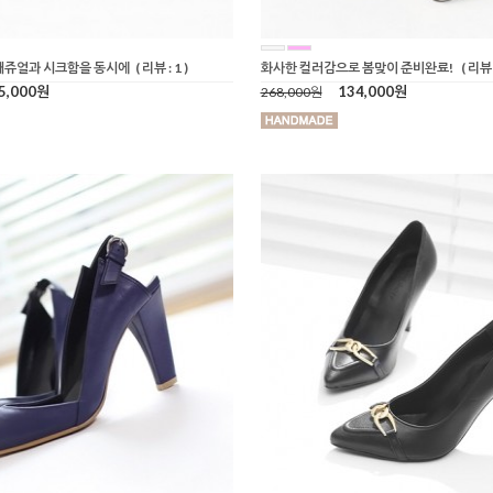
캐쥬얼과 시크함을 동시에
( 리뷰 : 1 )
화사한 컬러감으로 봄맞이 준비완료!
( 리뷰 :
5,000원
134,000원
268,000원