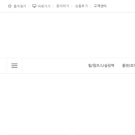
문의하기
상품후기
고객센터
즐겨찾기
바로가기
힐/펌프스/슬링백
플랫/로