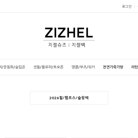
로그인
퍼/운동화/슬립온
샌들/블로퍼/토오픈
앵클/부츠/워커
천연가죽가방
라탄
2026힐/펌프스/슬링백