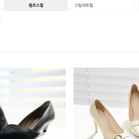
펌프스힐
스틸레토힐