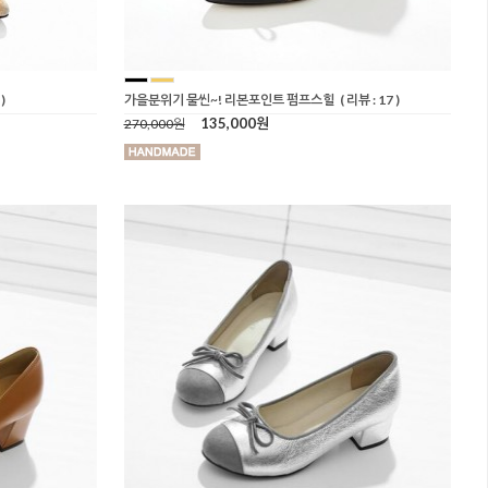
)
가을분위기 물씬~! 리본포인트 펌프스힐
( 리뷰 : 17 )
135,000원
270,000원