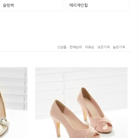
슬링백
메리제인힐
신상품
판매순위
리뷰순
낮은가격
높은가격