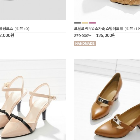
힐 펌프스
( 리뷰 : 0 )
프릴로 쎄무&소가죽 스틸레토힐
( 리뷰 : 19 
2,000원
135,000원
270,000원