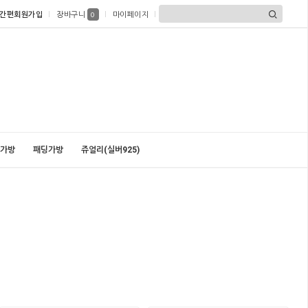
간편회원가입
장바구니
마이페이지
0
가방
패딩가방
쥬얼리(실버925)