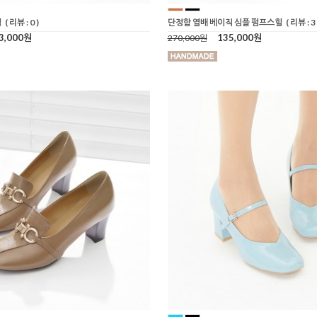
힐
( 리뷰 : 0 )
단정함 열배 베이직 심플 펌프스힐
( 리뷰 : 3 
3,000원
135,000원
270,000원