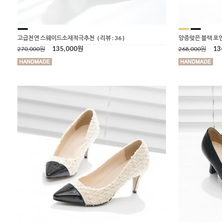
고급천연 스웨이드소재적극추천
( 리뷰 : 36 )
앙증맞은 블랙 포
135,000원
13
270,000원
268,000원