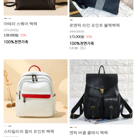
마테라 스퀘어 백팩
로멘틱 라인 포인트 블랙백팩
276,000원
344,000원
138,000원
50%
172,000원
50%
( 리뷰 : 11 )
스타일리쉬 컬러 포인트 백팩
엔틱 버클 클래식 백팩