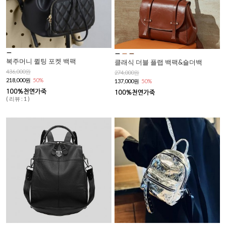
복주머니 퀼팅 포켓 백팩
클래식 더블 플랩 백팩&숄더백
436,000원
274,000원
218,000원
50%
137,000원
50%
( 리뷰 : 1 )