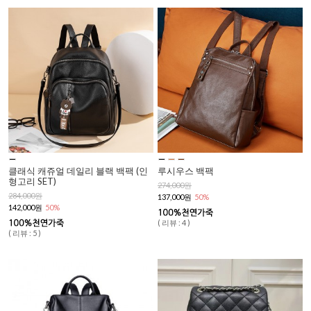
클래식 캐쥬얼 데일리 블랙 백팩 (인
루시우스 백팩
형고리 SET)
274,000원
284,000원
137,000원
50%
142,000원
50%
( 리뷰 : 4 )
( 리뷰 : 5 )