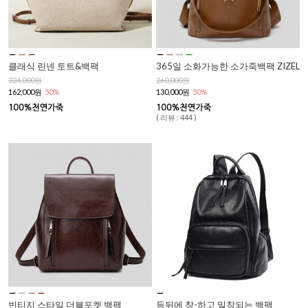
클래식 린넨 토트&백팩
365일 소화가능한 소가죽백팩 ZIZEL
324,000원
260,000원
162,000원
50%
130,000원
50%
( 리뷰 : 444 )
빈티지 스타일 더블포켓 백팩
등뒤에 착-하고 밀착되는 백팩