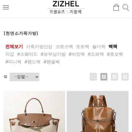
검
검
메
색
색
뉴
[천연소가죽가방]
전체보기
가죽가방신상
크로스백
토트백
숄더백
백팩
지갑
#스웨이드
#보부상가방
#버킷백
#쇼퍼백
#호보백
#미니백
#핸드백
#핸들백