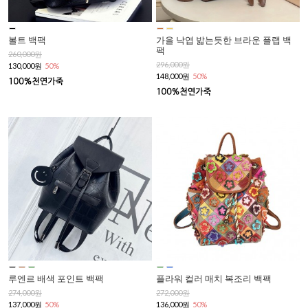
볼트 백팩
가을 낙엽 밟는듯한 브라운 플랩 백
팩
260,000원
296,000원
130,000원
50%
148,000원
50%
루엔르 배색 포인트 백팩
플라워 컬러 매치 복조리 백팩
274,000원
272,000원
137,000원
50%
136,000원
50%