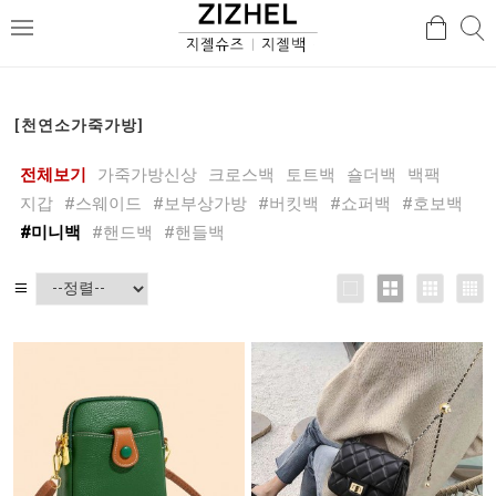
검
검
메
색
색
뉴
[천연소가죽가방]
전체보기
가죽가방신상
크로스백
토트백
숄더백
백팩
지갑
#스웨이드
#보부상가방
#버킷백
#쇼퍼백
#호보백
#미니백
#핸드백
#핸들백