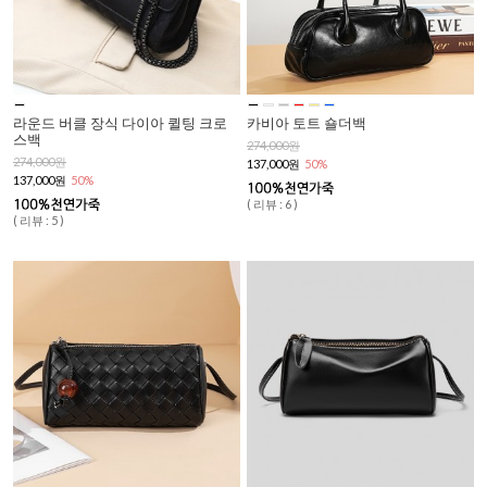
라운드 버클 장식 다이아 퀼팅 크로
카비아 토트 숄더백
스백
274,000원
274,000원
137,000원
50%
137,000원
50%
( 리뷰 : 6 )
( 리뷰 : 5 )