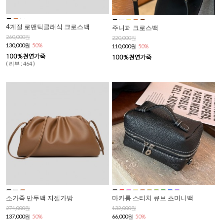
4계절 로맨틱클래식 크로스백
주니퍼 크로스백
260,000원
220,000원
130,000원
50%
110,000원
50%
( 리뷰 : 464 )
소가죽 만두백 지젤가방
마카롱 스티치 큐브 초미니백
274,000원
132,000원
137,000원
50%
66,000원
50%