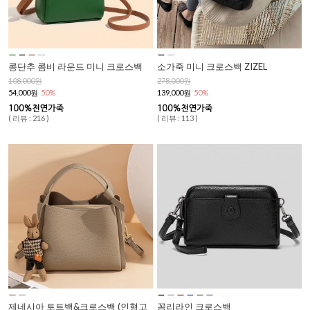
콩단추 콤비 라운드 미니 크로스백
소가죽 미니 크로스백 ZIZEL
108,000원
278,000원
54,000원
50%
139,000원
50%
( 리뷰 : 216 )
( 리뷰 : 113 )
제네시아 토트백&크로스백 (인형고
꼼리라인 크로스백