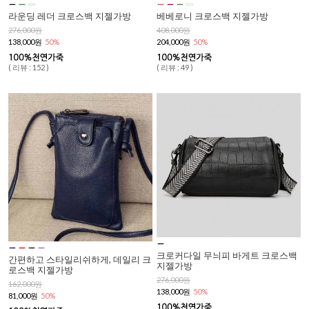
라운딩 레더 크로스백 지젤가방
베베로니 크로스백 지젤가방
276,000원
408,000원
138,000원
50%
204,000원
50%
( 리뷰 : 152 )
( 리뷰 : 49 )
크로커다일 무늬피 바게트 크로스백
간편하고 스타일리쉬하게, 데일리 크
지젤가방
로스백 지젤가방
276,000원
162,000원
138,000원
50%
81,000원
50%