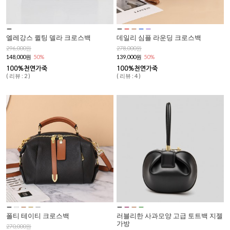
엘레강스 퀼팅 델라 크로스백
데일리 심플 라운딩 크로스백
296,000원
278,000원
148,000원
50%
139,000원
50%
( 리뷰 : 2 )
( 리뷰 : 4 )
폴티 테이티 크로스백
러블리한 사과모양 고급 토트백 지젤
가방
270,000원