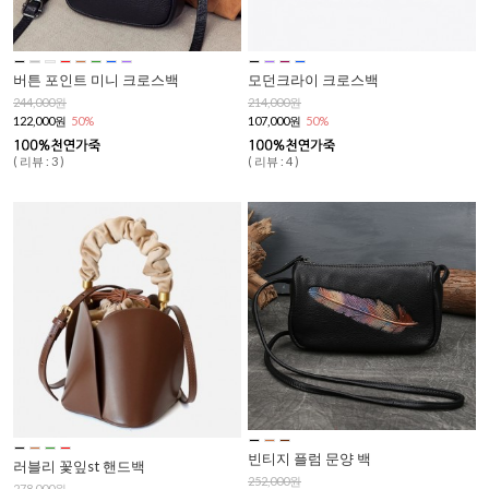
버튼 포인트 미니 크로스백
모던크라이 크로스백
244,000원
214,000원
122,000원
50%
107,000원
50%
( 리뷰 : 3 )
( 리뷰 : 4 )
빈티지 플럼 문양 백
러블리 꽃잎st 핸드백
252,000원
278,000원