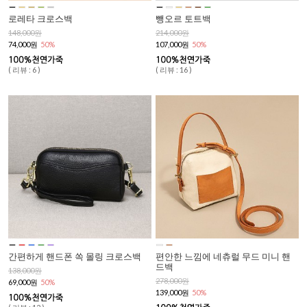
로레타 크로스백
뺑오르 토트백
148,000원
214,000원
74,000원
50%
107,000원
50%
( 리뷰 : 6 )
( 리뷰 : 16 )
간편하게 핸드폰 쏙 몰링 크로스백
편안한 느낌에 네츄럴 무드 미니 핸
드백
138,000원
278,000원
69,000원
50%
139,000원
50%