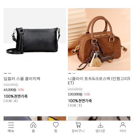
딥컬러 스몰 클러치백
니콜라이 토트&크로스백 (인형고리S
ET)
126,000원
260,000원
63,000원
50%
130,000원
50%
( 리뷰 : 4 )
( 리뷰 : 3 )
메뉴
홈
찜
장바구니
앱다운
마이