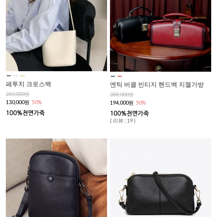
페투치 크로스백
엔틱 버클 빈티지 핸드백 지젤가방
260,000원
388,000원
130,000원
50%
194,000원
50%
( 리뷰 : 19 )