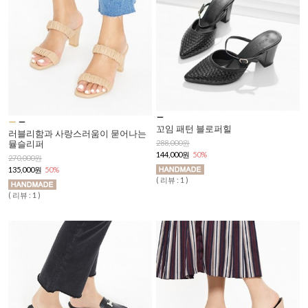
꼬임 패턴 블로퍼힐
러블리함과 사랑스러움이 묻어나는
뮬슬리퍼
288,000원
144,000원
50%
270,000원
135,000원
50%
( 리뷰 : 1 )
( 리뷰 : 1 )