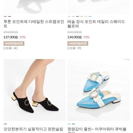
투톤 포인트에 디테일한 스트랩포인
테슬 장식 포인트 데일리 스웨이드
트
블로퍼
254,000원
268,000원
127,000원
50%
134,000원
50%
( 리뷰 : 4 )
( 리뷰 : 9 )
모던한분위기 실용적이고 편한슬립
청량감이 물씬~ 아쿠아워터 큐빅블