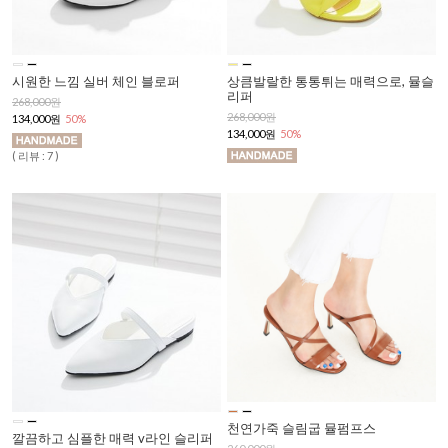
시원한 느낌 실버 체인 블로퍼
상큼발랄한 통통튀는 매력으로, 뮬슬
리퍼
268,000원
268,000원
134,000원
50%
134,000원
50%
( 리뷰 : 7 )
천연가죽 슬림굽 뮬펌프스
깔끔하고 심플한 매력 v라인 슬리퍼