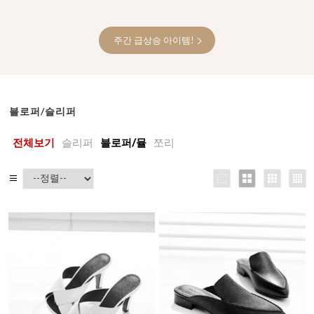
주간 급상승 아이템!
블로퍼/슬리퍼
전체보기
슬리퍼
블로퍼/뮬
쪼리