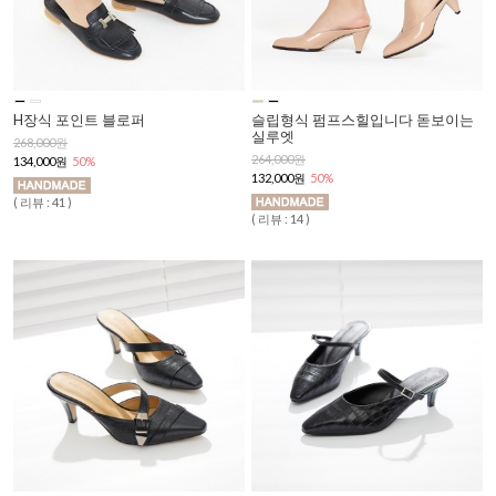
H장식 포인트 블로퍼
슬립형식 펌프스힐입니다 돋보이는
실루엣
268,000원
264,000원
134,000원
50%
132,000원
50%
( 리뷰 : 41 )
( 리뷰 : 14 )