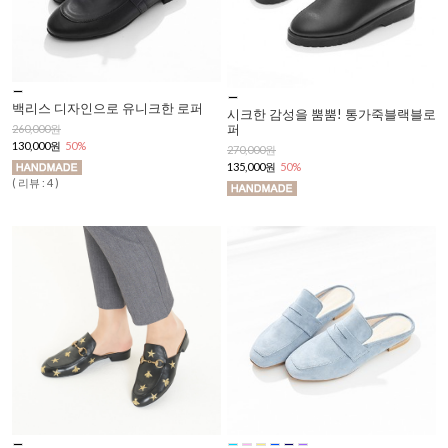
백리스 디자인으로 유니크한 로퍼
시크한 감성을 뿜뿜! 통가죽블랙블로
퍼
260,000원
130,000원
50%
270,000원
135,000원
50%
( 리뷰 : 4 )