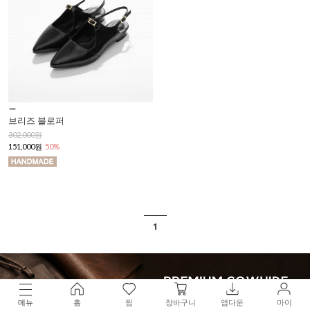
브리즈 블로퍼
302,000원
151,000원
50%
1
메뉴
홈
찜
장바구니
앱다운
마이