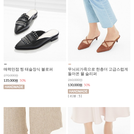
매력만점 찡 태슬장식 블로퍼
무늬피가죽으로 한층더 고급스럽게
돌아온 뮬 슬리퍼
270,000원
260,000원
135,000원
50%
130,000원
50%
( 리뷰 : 5 )