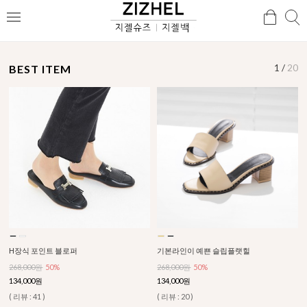
검
검
메
색
색
뉴
BEST ITEM
1
/
20
H장식 포인트 블로퍼
기본라인이 예쁜 슬립플랫힐
268,000원
50%
268,000원
50%
134,000원
134,000원
( 리뷰 : 41 )
( 리뷰 : 20 )