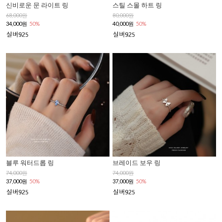
신비로운 문 라이트 링
스틸 스몰 하트 링
68,000원
80,000원
34,000원
50%
40,000원
50%
블루 워터드롭 링
브레이드 보우 링
74,000원
74,000원
37,000원
50%
37,000원
50%