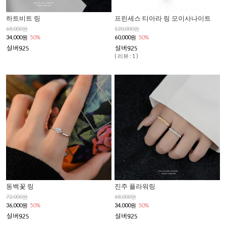
하트비트 링
프린세스 티아라 링 모이사나이트
68,000원
120,000원
34,000원
50%
60,000원
50%
( 리뷰 : 1 )
동백꽃 링
진주 플라워링
72,000원
68,000원
36,000원
50%
34,000원
50%