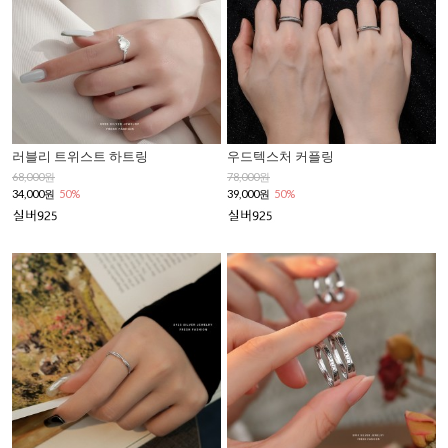
러블리 트위스트 하트링
우드텍스처 커플링
68,000원
78,000원
34,000원
50%
39,000원
50%