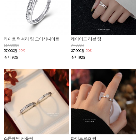
라이트 럭셔리 링 모이사나이트
레이어드 리본 링
114,000원
74,000원
57,000원
50%
37,000원
50%
스톤패턴 커플링
화이트로즈 링