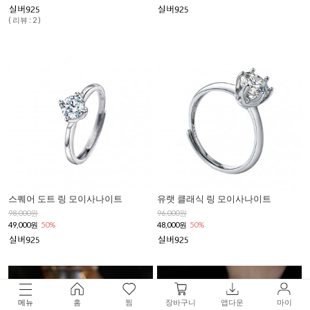
( 리뷰 : 2 )
스퀘어 도트 링 모이사나이트
유랫 클래식 링 모이사나이트
98,000원
96,000원
49,000원
50%
48,000원
50%
메뉴
홈
찜
장바구니
앱다운
마이