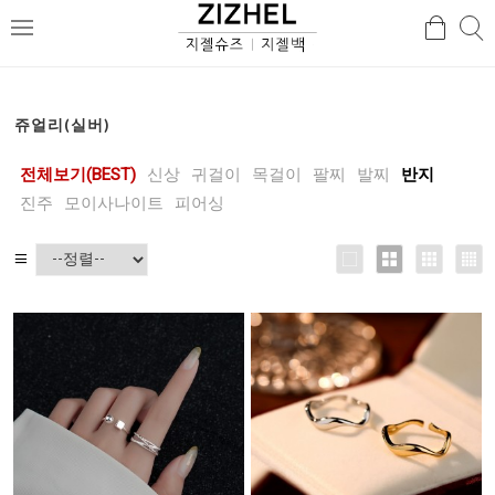
검
검
메
색
색
뉴
쥬얼리(실버)
전체보기(BEST)
신상
귀걸이
목걸이
팔찌
발찌
반지
진주
모이사나이트
피어싱