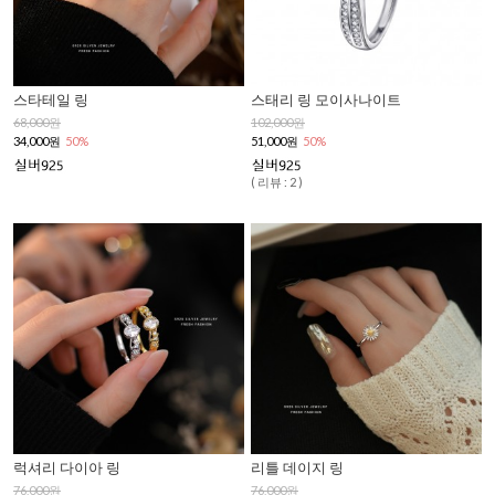
스타테일 링
스태리 링 모이사나이트
68,000원
102,000원
34,000원
50%
51,000원
50%
( 리뷰 : 2 )
럭셔리 다이아 링
리틀 데이지 링
76,000원
76,000원