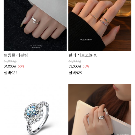
트윙클 리본링
컬러 지르코늄 링
68,000원
66,000원
34,000원
50%
33,000원
50%