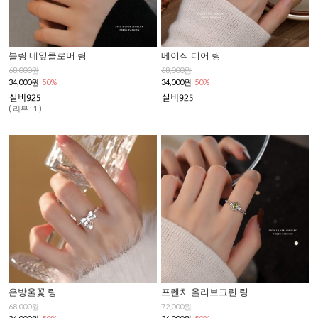
블링 네잎클로버 링
베이직 디어 링
68,000원
68,000원
34,000원
50%
34,000원
50%
( 리뷰 : 1 )
은방울꽃 링
프렌치 올리브그린 링
68,000원
72,000원