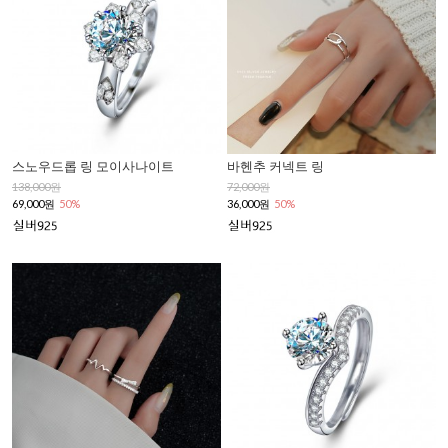
스노우드롭 링 모이사나이트
바헨추 커넥트 링
138,000원
72,000원
69,000원
50%
36,000원
50%