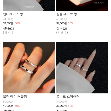
인터레이스 링
심플 웨이브 링
74,000원
68,000원
37,000원
50%
34,000원
50%
( 리뷰 : 6 )
( 리뷰 : 1 )
블링 타이 커플링
유니크 스퀘어링
80,000원
74,000원
40,000원
50%
37,000원
50%