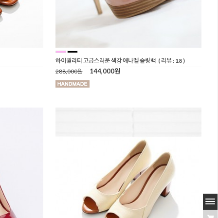
하이퀄리티 고급스러운 색감 애나멜 슬링백
( 리뷰 : 18 )
144,000원
288,000원