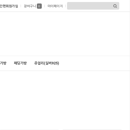
간편회원가입
장바구니
마이페이지
0
가방
패딩가방
쥬얼리(실버925)