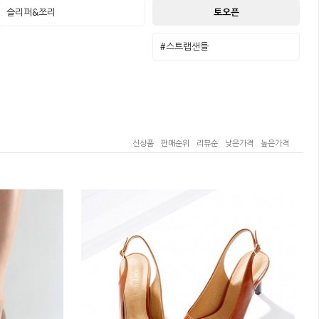
슬리퍼&쪼리
토오픈
#스트랩샌들
신상품
판매순위
리뷰순
낮은가격
높은가격