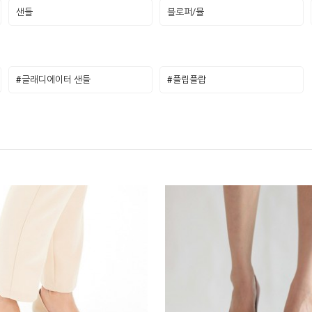
샌들
블로퍼/뮬
#글래디에이터 샌들
#플립플랍