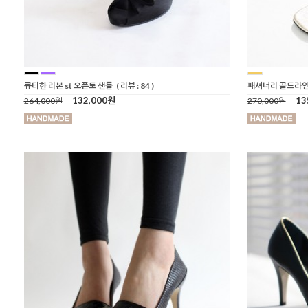
큐티한 리본 st 오픈토 샌들
( 리뷰 : 84 )
패셔너리 골드라인
132,000원
13
264,000원
270,000원