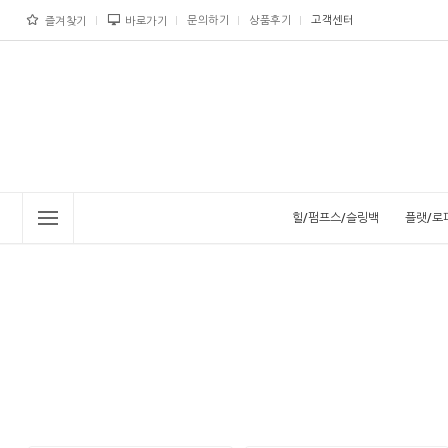
문의하기
상품후기
고객센터
즐겨찾기
바로가기
힐/펌프스/슬링백
플랫/로