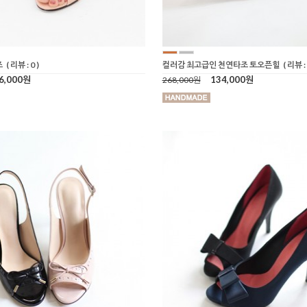
즈
( 리뷰 : 0 )
컬러감 최고급인 천연타조 토오픈힐
( 리뷰 : 
6,000원
134,000원
268,000원