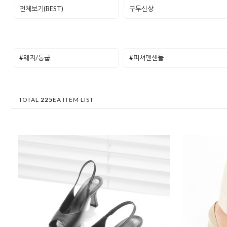
전체보기(BEST)
구두신상
#웨지/통굽
#피셔맨샌들
TOTAL
225
EA ITEM LIST