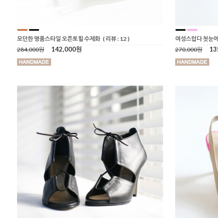
모던한 명품스타일 오픈토힐 수제화
( 리뷰 : 12 )
여성스럽다 첫눈에
142,000원
13
284,000원
270,000원