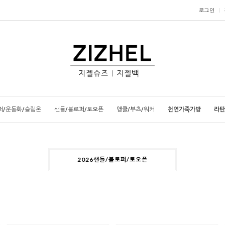
로그인
퍼/운동화/슬립온
샌들/블로퍼/토오픈
앵클/부츠/워커
천연가죽가방
라탄
2026샌들/블로퍼/토오픈