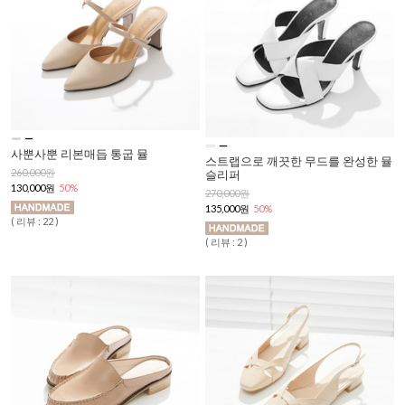
사뿐사뿐 리본매듭 통굽 뮬
스트랩으로 깨끗한 무드를 완성한 뮬
260,000원
슬리퍼
130,000원
50%
270,000원
135,000원
50%
( 리뷰 : 22 )
( 리뷰 : 2 )