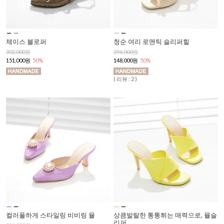
체이스 블로퍼
청순 여리 로맨틱 슬리퍼힐
302,000원
296,000원
151,000원
50%
148,000원
50%
( 리뷰 : 2 )
컬러풀하게 스타일링 비비링 뮬
상큼발랄한 통통튀는 매력으로, 뮬슬
리퍼