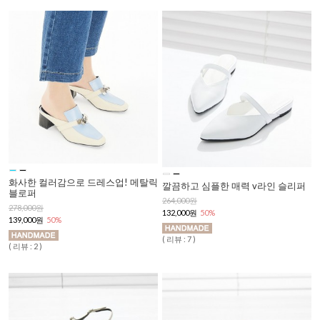
화사한 컬러감으로 드레스업! 메탈릭
깔끔하고 심플한 매력 v라인 슬리퍼
블로퍼
264,000원
278,000원
132,000원
50%
139,000원
50%
( 리뷰 : 7 )
( 리뷰 : 2 )