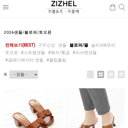
검
검
메
색
색
뉴
2026샌들/블로퍼/토오픈
전체보기(BEST)
구두신상
샌들
블로퍼/뮬
슬리퍼&쪼리
토오픈
#스트랩샌들
#웨지/통굽
#피셔맨샌들
#글래디에이터 샌들
#플립플랍