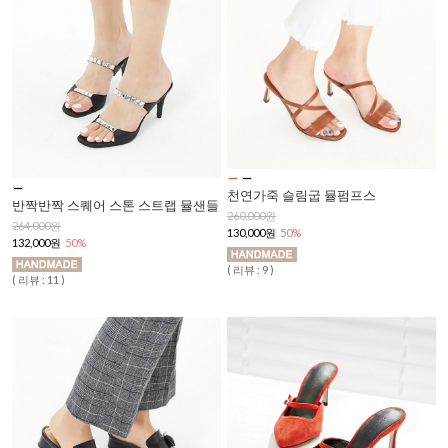
천연가죽 슬림굽 뮬펌프스
반짝반짝 스퀘어 스톤 스트랩 뮬샌들
260,000원
264,000원
130,000원
50%
132,000원
50%
( 리뷰 : 9 )
( 리뷰 : 11 )