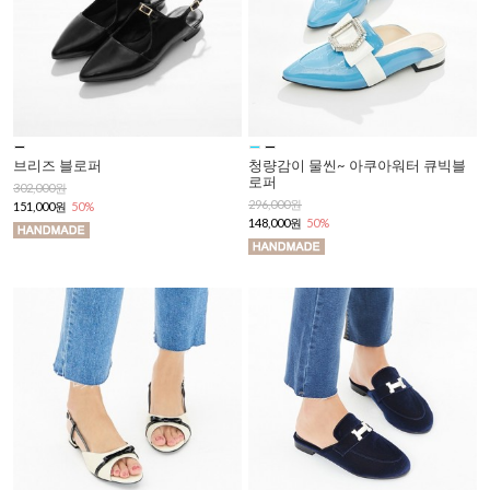
브리즈 블로퍼
청량감이 물씬~ 아쿠아워터 큐빅블
로퍼
302,000원
296,000원
151,000원
50%
148,000원
50%