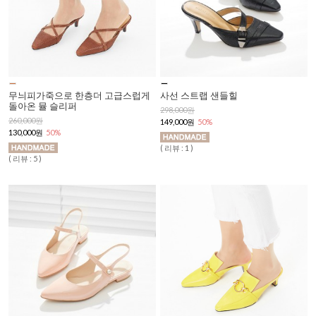
무늬피가죽으로 한층더 고급스럽게
사선 스트랩 샌들힐
돌아온 뮬 슬리퍼
298,000원
260,000원
149,000원
50%
130,000원
50%
( 리뷰 : 1 )
( 리뷰 : 5 )