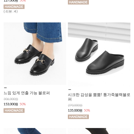
127,000원
50%
( 리뷰 : 4 )
느낌 있게 연출 가능 블로퍼
시크한 감성을 뿜뿜! 통가죽블랙블로
퍼
306,000원
153,000원
50%
270,000원
135,000원
50%