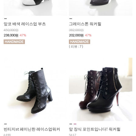
앞코 배색 레이스업 부츠
그레이스톤 워커힐
450,000원
382,000원
238,000원
47%
202,000원
47%
( 리뷰 : 7 )
빈티지st 페미닌한 레이스업워커
앞 장식 포인트입니다! 워커힐
6490
5617