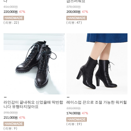
다
급스러워요
416,000원
378,000원
220,000원
47%
200,000원
47%
( 리뷰 : 22 )
( 리뷰 : 47 )
라인감이 끝내줘요 신었을때 딱반합
레이스업 끈으로 조절 가능한 워커힐
니다 유행타지않아요
330,000원
398,000원
174,000원
47%
211,000원
47%
( 리뷰 : 19 )
( 리뷰 : 9 )