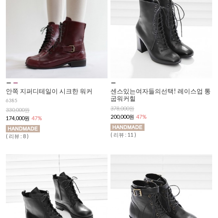
안쪽 지퍼디테일이 시크한 워커
센스있는여자들의선택! 레이스업 통
굽워커힐
6385
378,000원
330,000원
200,000원
47%
174,000원
47%
( 리뷰 : 11 )
( 리뷰 : 8 )