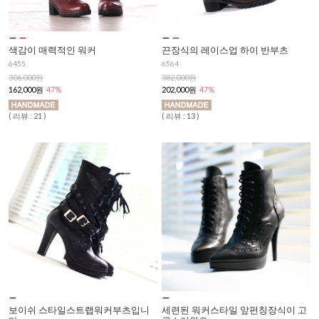
색감이 매력적인 워커
끈장식의 레이스업 하이 반부츠
6455
6564
306,000원
382,000원
162,000원
47%
202,000원
47%
( 리뷰 : 21 )
( 리뷰 : 13 )
보이쉬 스타일스트랩워커부츠입니
세련된 워커스타일 앞펀칭장식이 고