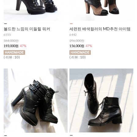
볼드한 느낌의 미들힐 워커
세련된 배색컬러의 MD추천 아이템
6555
6442
364,000원
296,000원
193,000원
47%
156,000원
47%
( 리뷰 : 10 )
( 리뷰 : 10 )