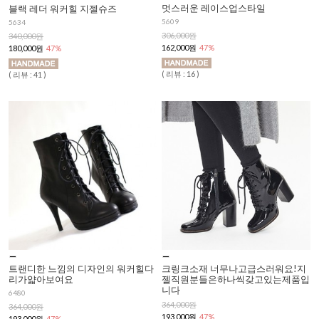
멋스러운 레이스업스타일
블랙 레더 워커힐 지젤슈즈
5609
5634
306,000원
340,000원
162,000원
47%
180,000원
47%
( 리뷰 : 16 )
( 리뷰 : 41 )
트랜디한 느낌의 디자인의 워커힐다
크링크소재 너무나고급스러워요!지
리가얇아보여요
젤직원분들은하나씩갖고있는제품입
니다
6480
364,000원
364,000원
193,000원
47%
193,000원
47%