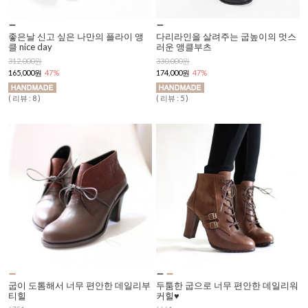
좋은날 신고 싶은 나만의 플라이 앵
다리라인을 살려주는 굽높이의 멋스
클 nice day
러운 앵클부츠
312,000원
330,000원
165,000원
47%
174,000원
47%
( 리뷰 : 8 )
( 리뷰 : 5 )
굽이 도톰해서 너무 편안한 데일리부
두툼한 굽으로 너무 편안한 데일리워
티힐
커힐♥