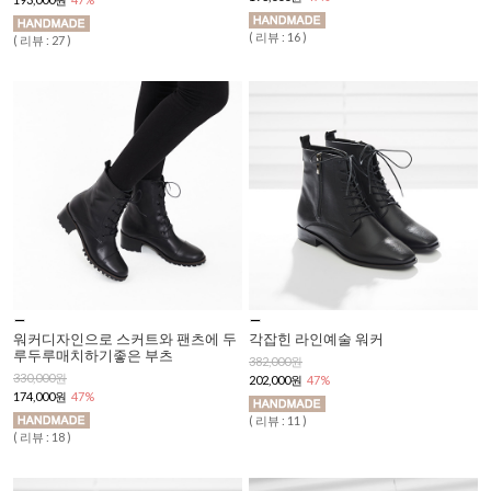
( 리뷰 : 16 )
( 리뷰 : 27 )
워커디자인으로 스커트와 팬츠에 두
각잡힌 라인예술 워커
루두루매치하기좋은 부츠
382,000원
330,000원
202,000원
47%
174,000원
47%
( 리뷰 : 11 )
( 리뷰 : 18 )