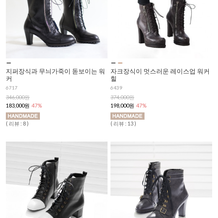
지퍼장식과 무늬가죽이 돋보이는 워
자크장식이 멋스러운 레이스업 워커
커
힐
6717
6439
346,000원
374,000원
183,000원
47%
198,000원
47%
( 리뷰 : 8 )
( 리뷰 : 13 )