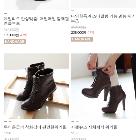
다양한룩과 스타일링 가능 만능 워커
데일리로 안성맞춤! 매일매일 함께할
부츠
앵클부츠
450,000원
364,000원
238,000원
47%
193,000원
47%
두터운굽의 착화감이 편안한워커힐
지젤슈즈 자체제작 워커힐
5600
5608
312,000원
322,000원