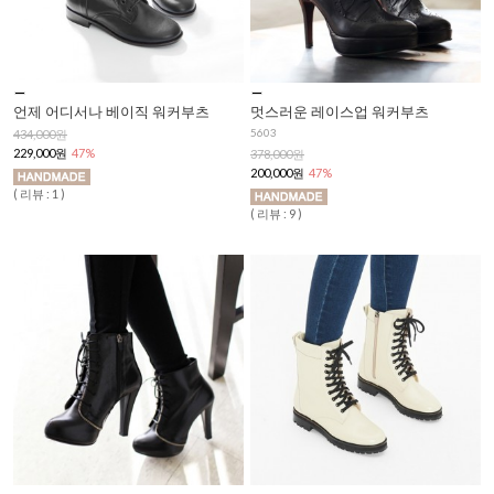
언제 어디서나 베이직 워커부츠
멋스러운 레이스업 워커부츠
5603
434,000원
229,000원
47%
378,000원
200,000원
47%
( 리뷰 : 1 )
( 리뷰 : 9 )