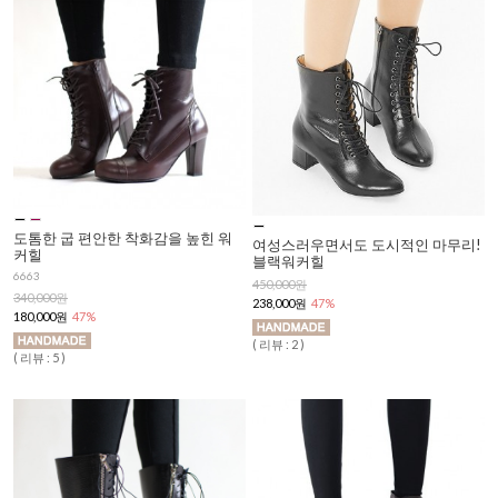
도톰한 굽 편안한 착화감을 높힌 워
여성스러우면서도 도시적인 마무리!
커힐
블랙워커힐
6663
450,000원
340,000원
238,000원
47%
180,000원
47%
( 리뷰 : 2 )
( 리뷰 : 5 )