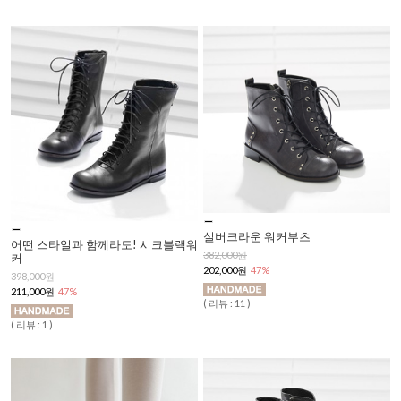
실버크라운 워커부츠
어떤 스타일과 함께라도! 시크블랙워
382,000원
커
202,000원
47%
398,000원
211,000원
47%
( 리뷰 : 11 )
( 리뷰 : 1 )