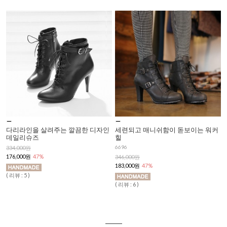
다리라인을 살려주는 깔끔한 디자인
세련되고 매니쉬함이 돋보이는 워커
데일리슈즈
힐
6696
334,000원
176,000원
47%
346,000원
183,000원
47%
( 리뷰 : 5 )
( 리뷰 : 6 )