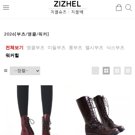
검
검
메
색
색
뉴
2026[부츠/앵클/워커]
전체보기
앵클부츠
미들부츠
롱부츠
첼시부츠
삭스부츠
워커힐