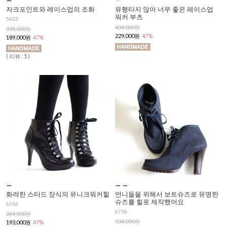
자크포인트와 레이스업의 조화
유행타지 않아 너무 좋은 레이스업
워커 부츠
5623
434,000원
358,000원
229,000원
47%
189,000원
47%
( 리뷰 : 5 )
화려한 스터드 장식의 유니크워커힐
언니들을 위해서 보트슈즈로 유명한
슈즈를 힐로 제작했어요
6556
6718
364,000원
334,000원
193,000원
47%