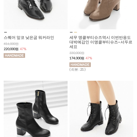
스퀘어 앞코 낮은굽 워커라인
세무 앵클부티슈즈역시 이번반응도
대박예감인 이앵클부티슈즈~서두르
416,000원
세요
220,000원
47%
330,000원
174,000원
47%
( 리뷰 : 21 )