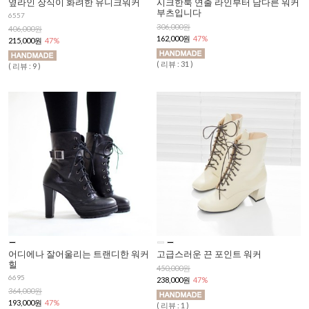
옆라인 장식이 화려한 유니크워커
시크한룩 연출 라인부터 남다른 워커
부츠입니다
6557
306,000원
406,000원
162,000원
47%
215,000원
47%
( 리뷰 : 31 )
( 리뷰 : 9 )
어디에나 잘어울리는 트랜디한 워커
고급스러운 끈 포인트 워커
힐
450,000원
6695
238,000원
47%
364,000원
193,000원
47%
( 리뷰 : 1 )