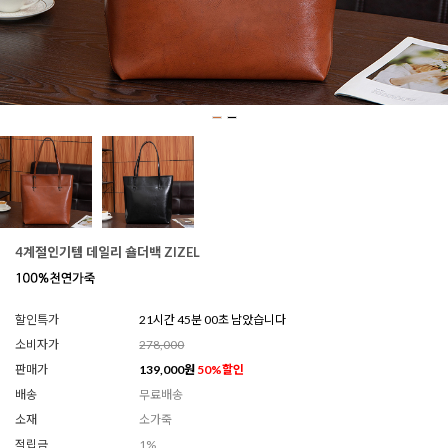
4계절인기템 데일리 숄더백 ZIZEL
할인특가
21시간 44분 55초 남았습니다
소비자가
278,000
판매가
139,000
원
50
%할인
배송
무료배송
소재
소가죽
적립금
1%