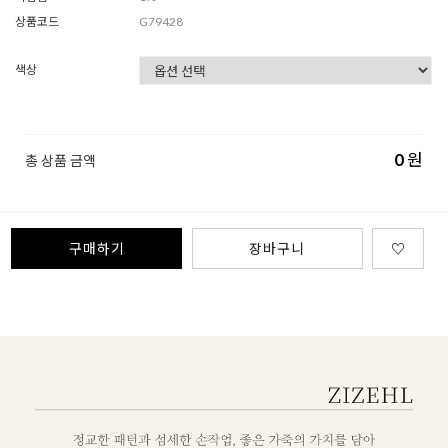
상품코드
G79428
색상
0
원
총 상품 금액
구매하기
장바구니
♡