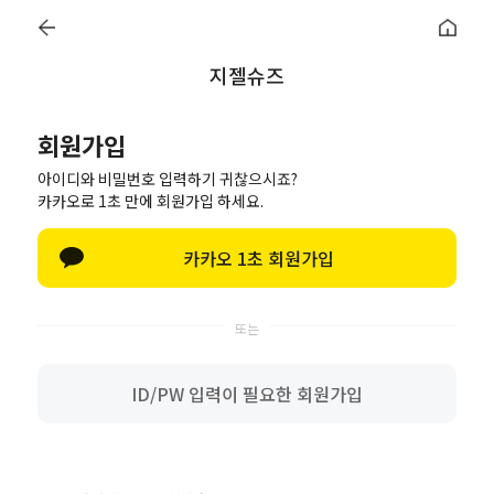
검
검
메
색
색
뉴
지젤슈즈
회원가입
회원가입
아이디와 비밀번호 입력하기 귀찮으시죠?
카카오로 1초 만에 회원가입 하세요.
정보입력
가입완료
카카오 1초 회원가입
이름
아이디
(회원아이디 영문숫자만 사용가능)
ID/PW 입력이 필요한 회원가입
(회원아이디 영문숫자만 사용가능)
비밀번호
비밀번호는 4~16자리