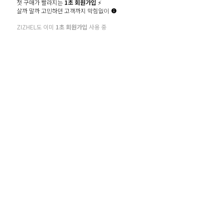
첫 구매가 빨라지는
1초 회원가입
⚡️
살까 말까 고민하던 고객까지 막힘없이
비밀번호확인
ZIZHEL도 이미
1초 회원가입
사용 중
@
이메일
휴대폰번호
만 14세 이상입니다. (필수)
* 회원가입에 필요한 최소한의 정보만 입력 받음으로써 개인정보 수집을 최소
화하고 편리한 회원가입을 제공합니다.
동의
이용약관