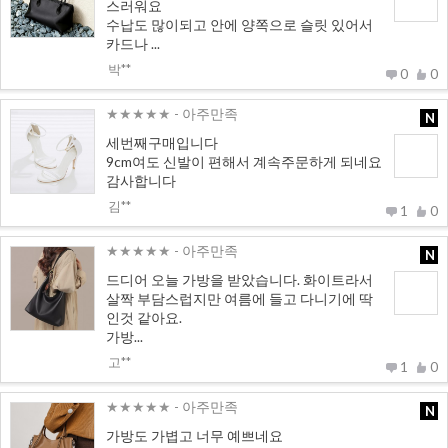
스러워요
수납도 많이되고 안에 양쪽으로 슬릿 있어서
카드나 ...
박**
0
0
★★★★★
- 아주만족
N
세번째구매입니다
9cm여도 신발이 편해서 계속주문하게 되네요
감사합니다
김**
1
0
★★★★★
- 아주만족
N
드디어 오늘 가방을 받았습니다. 화이트라서
살짝 부담스럽지만 여름에 들고 다니기에 딱
인것 같아요.
가방...
고**
1
0
★★★★★
- 아주만족
N
가방도 가볍고 너무 예쁘네요