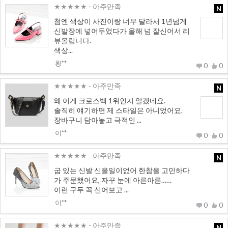
★★★★★
- 아주만족
N
첨엔 색상이 사진이랑 너무 달라서 1년넘게
신발장에 넣어두었다가 올해 넘 잘신어서 리
뷰올립니다.
색상...
황**
0
0
★★★★★
- 아주만족
N
왜 이게 크로스백 1위인지 알겠네요.
솔직히 얘기하면 제 스타일은 아니었어요.
장바구니 담아놓고 극적인 ...
이**
0
0
★★★★★
- 아주만족
N
굽 있는 신발 신을일이없어 한참을 고민하다
가 주문했어요, 자꾸 눈에 아른아른……
이런 구두 꼭 신어보고 ...
이**
0
0
★★★★★
- 아주만족
N