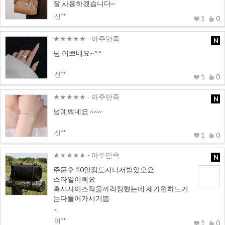
잘 사용하겠습니다~
신**
1
0
★★★★★
- 아주만족
N
넘 이쁘네요~^^
신**
1
0
★★★★★
- 아주만족
N
넘예쁘네요 ~~~
신**
1
0
★★★★★
- 아주만족
N
주문후 10일정도지나서받았오요
스타일이뻐요
혹시사이즈작을까걱정했는데 제가원하느거
는다들어가서기쁨
...
이**
1
0