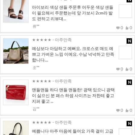
아이보리 색상 샌들 주문후 어두운 색상 샌들
이 필요해서 주문했는데 앞 가보시 2cm라 발
도 편하고 리뷰대...
류**
0
0
★★★★★
- 아주만족
N
예상보다 아담하고 예뻐요. 크로스로 매도 예
쁘고 가벼운 느낌 이예요. 수납 넉넉하고 만족
합니다....
조**
0
0
★★★★★
- 아주만족
N
맨들맨들 하다 맨들 맨들한! 광택 있으니 광택
이 싫으신 분 패스 하셈 사이즈는 저한테 좋고
지퍼 좋고 ...
김**
0
0
★★★★★
- 아주만족
N
예쁩니다 아주 마음에 들어요 가죽 결이 고급