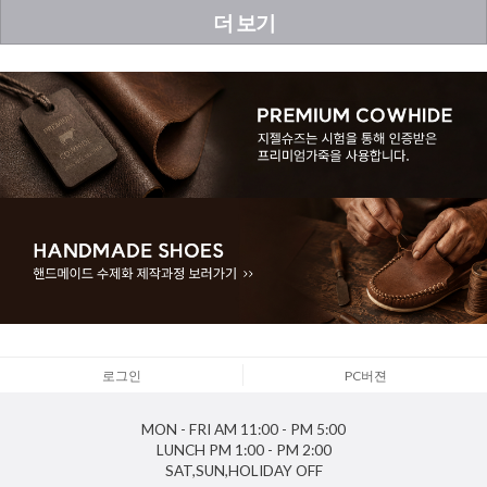
더 보기
로그인
PC버젼
MON - FRI
AM 11:00 - PM 5:00
LUNCH
PM 1:00 - PM 2:00
SAT,SUN,HOLIDAY
OFF