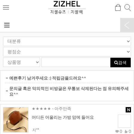
검
검
메
색
색
뉴
검색
예쁜후기 남겨주세요 :) 적립금을드려요^^
문의글 혹은 악의적인 비방글은 무통보 삭제된다는 점 유의해주세
요^^
★★★★★
- 아주만족
N
어디든 어울리는 가방 맘에 들어요
지**
0
0