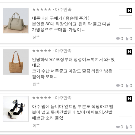
★★★★★
- 아주만족
N
내돈내산 구매기 ( 음슴체 주의 )
본인은 30대 직장인이고, 편히 막 들고 다닐
가방용으로 구매함. 가방이 ...
선**
0
0
★★★★★
- 아주만족
N
안녕하세요? 포장부터 정성이느껴져서 와~했
네요
크기 수납 너무좋고 마감도 깔끔 라탄가방은
첨이라 오래...
최**
0
0
★★★★★
- 아주만족
N
아주 맘에 듭니다 앞트임 부분도 적당하고 발
볼이 넓고 못생긴발인데 발이 예뻐보임.신발
예쁘단 소리 들었...
이**
0
0