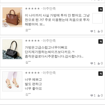
★★★★★
- 아주만족
N
이 나이까지 사실 가방에 투자 안 했어요. 그냥
천으로 된 거? 주로 이용했는데 처음으로 투자
해봤어여. 브...
윤**
1
0
★★★★★
- 아주만족
N
가방은고급스럽고너무이뻐요
단지제가원하는싸이즈보다커요.ㅋ
좀작은걸로다시주문합니다.감사합니다...
길**
1
0
★★★★★
- 아주만족
N
너무 예쁘고
발도 편하고
너무 좋아요
김**
1
0