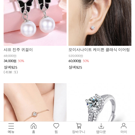
샤프 진주 귀걸이
모이사나이트 케이튼 클래식 이어링
68,000원
120,000원
34,000원
50%
60,000원
50%
( 리뷰 : 1 )
메뉴
홈
찜
장바구니
앱다운
마이