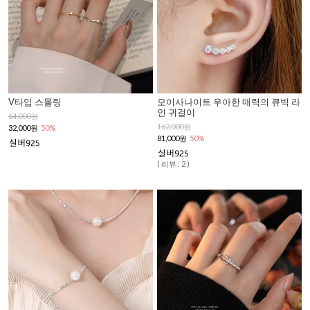
V타입 스몰링
모이사나이트 우아한 매력의 큐빅 라
인 귀걸이
64,000원
162,000원
32,000원
50%
81,000원
50%
( 리뷰 : 2 )