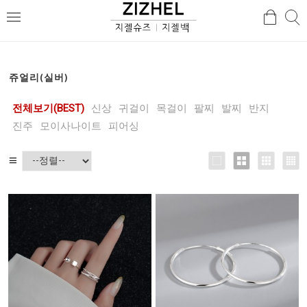
검
검
메
색
색
뉴
쥬얼리(실버)
전체보기(BEST)
신상
귀걸이
목걸이
팔찌
발찌
반지
진주
모이사나이트
피어싱