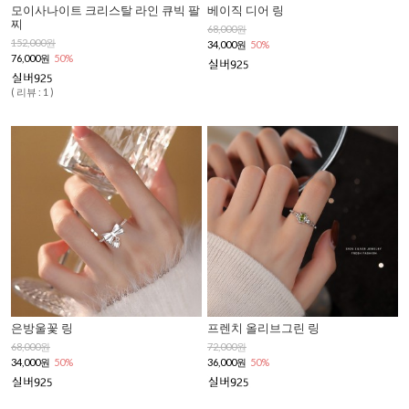
모이사나이트 크리스탈 라인 큐빅 팔
베이직 디어 링
찌
68,000원
152,000원
34,000원
50%
76,000원
50%
( 리뷰 : 1 )
은방울꽃 링
프렌치 올리브그린 링
68,000원
72,000원
34,000원
50%
36,000원
50%