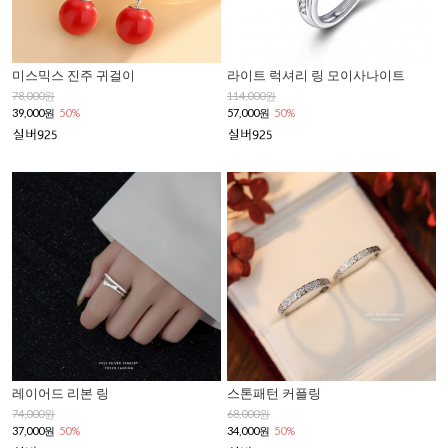
미스믹스 진주 귀걸이
라이트 럭셔리 링 모이사나이트
78,000원
114,000원
39,000원
50%
57,000원
50%
레이어드 리본 링
스톤패턴 커플링
74,000원
68,000원
37,000원
50%
34,000원
50%