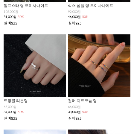
헬프스타 링 모이사나이트
식스 심플 링 모이사나이트
102,000원
92,000원
51,000원
50%
46,000원
50%
트윙클 리본링
컬러 지르코늄 링
68,000원
66,000원
34,000원
50%
33,000원
50%