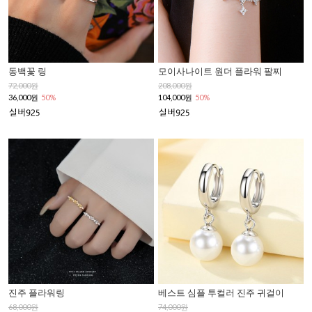
동백꽃 링
모이사나이트 원더 플라워 팔찌
72,000원
208,000원
36,000원
50%
104,000원
50%
진주 플라워링
베스트 심플 투컬러 진주 귀걸이
68,000원
74,000원