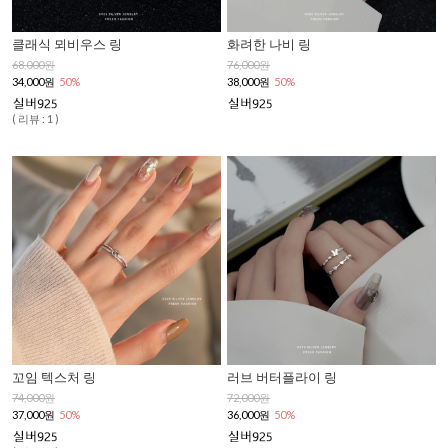
클래식 뫼비우스 링
화려한 나비 링
68,000원
76,000원
34,000원
50%
38,000원
50%
( 리뷰 : 1 )
꼬임 텍스처 링
러브 버터플라이 링
74,000원
72,000원
37,000원
50%
36,000원
50%