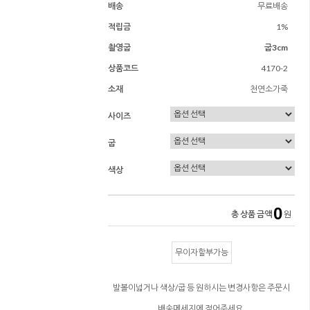
배송
무료배송
적립금
1%
촬영굽
굽3cm
상품코드
4170-2
소재
천연소가죽
사이즈
굽
색상
0
총 상품 금액
원
무이자할부가능
발볼이넓거나 색상/굽 등 원하시는 변경사항은 주문시
배송메세지에 적어주세요.