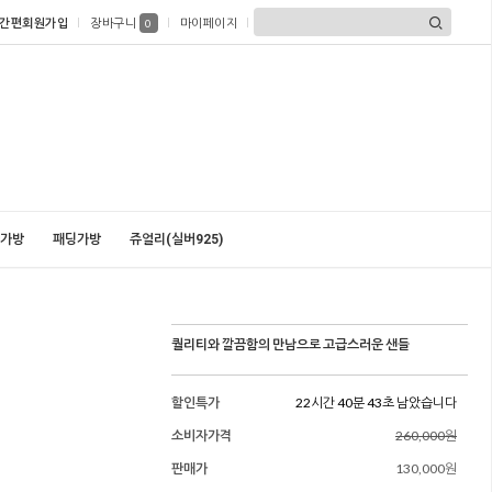
간편회원가입
장바구니
마이페이지
0
가방
패딩가방
쥬얼리(실버925)
퀄리티와 깔끔함의 만남으로 고급스러운 샌들
할인특가
22시간 40분 42초 남았습니다
소비자가격
260,000원
판매가
130,000원