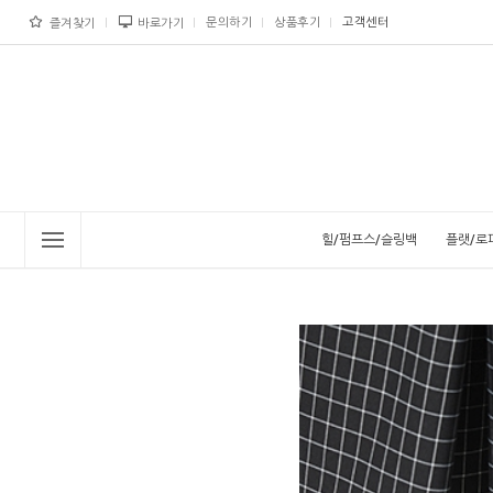
문의하기
상품후기
고객센터
즐겨찾기
바로가기
힐/펌프스/슬링백
플랫/로