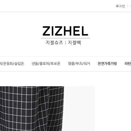
로그인
퍼/운동화/슬립온
샌들/블로퍼/토오픈
앵클/부츠/워커
천연가죽가방
라탄