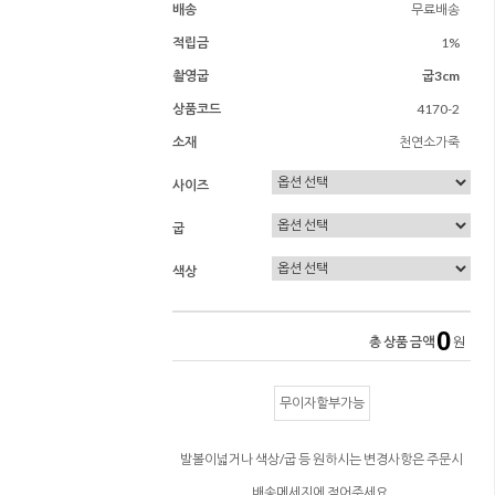
배송
무료배송
적립금
1%
촬영굽
굽3cm
상품코드
4170-2
소재
천연소가죽
사이즈
굽
색상
0
총 상품 금액
원
무이자할부가능
발볼이넓거나 색상/굽 등 원하시는 변경사항은 주문시
배송메세지에 적어주세요.