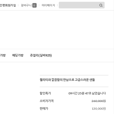
간편회원가입
장바구니
마이페이지
0
가방
패딩가방
쥬얼리(실버925)
퀄리티와 깔끔함의 만남으로 고급스러운 샌들
할인특가
09시간 25분 45초 남았습니다
소비자가격
260,000원
판매가
130,000원