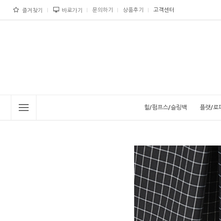
문의하기
상품후기
고객센터
즐겨찾기
바로가기
힐/펌프스/슬링백
플랫/로