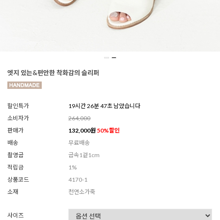
엣지 있는&편안한 착화감의 슬리퍼
할인특가
19시간 26분 45초 남았습니다
소비자가
264,000
판매가
132,000
원
50
%할인
배송
무료배송
촬영굽
굽속1겉1cm
적립금
1%
상품코드
4170-1
소재
천연소가죽
사이즈