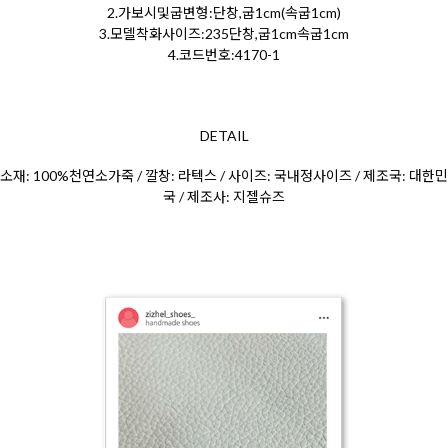
2.가보시및굽변형:단창,굽1cm(속굽1cm)
3.모델착화사이즈:235단창,굽1cm속굽1cm
4.코드번호:4170-1
DETAIL
소재: 100%천연소가죽 / 깔창: 라텍스 / 사이즈: 국내정사이즈 / 제조국: 대한민
국 / 제조사: 지젤슈즈