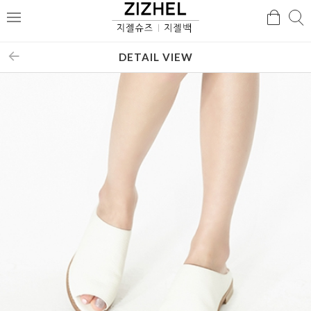
검
검
메
색
색
뉴
DETAIL VIEW