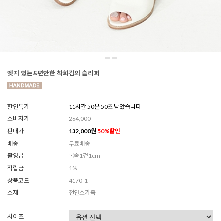
엣지 있는&편안한 착화감의 슬리퍼
할인특가
11시간 50분 48초 남았습니다
소비자가
264,000
판매가
132,000
원
50
%할인
배송
무료배송
촬영굽
굽속1겉1cm
적립금
1%
상품코드
4170-1
소재
천연소가죽
사이즈