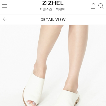
검
검
메
색
색
뉴
DETAIL VIEW