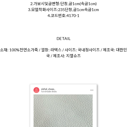
2.가보시및굽변형:단창,굽1cm(속굽1cm)
3.모델착화사이즈:235단창,굽1cm속굽1cm
4.코드번호:4170-1
DETAIL
소재: 100%천연소가죽 / 깔창: 라텍스 / 사이즈: 국내정사이즈 / 제조국: 대한민
국 / 제조사: 지젤슈즈