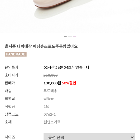
올시즌 대박예감 웨딩슈즈로도주문량많아요
할인특가
02시간 56분 52초 남았습니다
소비자가
260,000
판매가
130,000
원
50
%할인
배송
무료배송
촬영굽
굽5cm
적립금
1%
상품코드
0762-1
소재
천연소가죽
사이즈