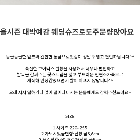
올시즌 대박예감 웨딩슈즈로도주문량많아요
동글동글한 앞코와 완만한 통굽으로
핏감이 정말 귀엽고 편안하답니다^^
푹신한 고어텍스 깔창을 사용해서 너무나 편안하고
발목을
감싸주는
뒷스트랩을 넓고 부드러운 천연소가죽으로
제작해
안정감있으면서 발이 아프지 않답니다^^
오래 서서 일하거나 많이 걸어다니시는 분들에게도 강력추천드려요~
SIZE
1.사이즈:220~255
2.가보시및굽변형:단창,굽5,6cm
3.모델착화사이즈:235단창,굽5cm