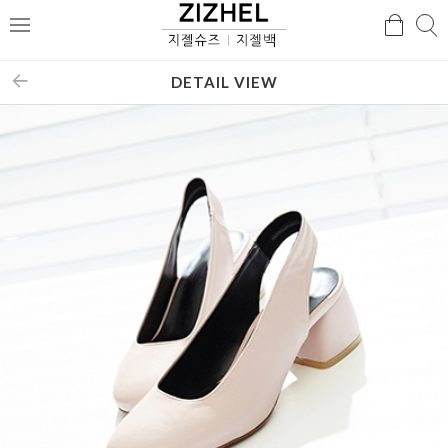
검
검
메
색
색
뉴
DETAIL VIEW