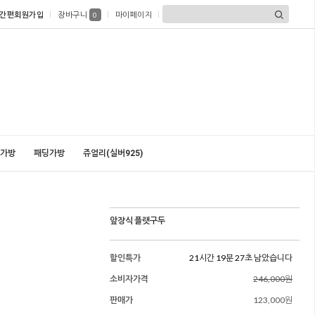
간편회원가입
장바구니
마이페이지
0
가방
패딩가방
쥬얼리(실버925)
앞장식 플랫구두
할인특가
21시간 19분 25초 남았습니다
소비자가격
246,000원
판매가
123,000원