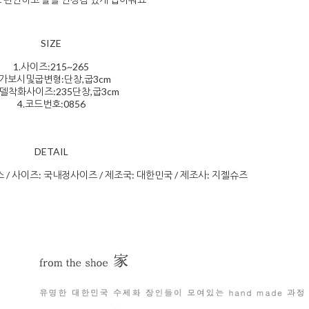
SIZE
1.사이즈:215~265
.가보시및굽변형:단창,굽3cm
모델착화사이즈:235단창,굽3cm
4.코드번호:0856
DETAIL
스 / 사이즈: 국내정사이즈 / 제조국: 대한민국 / 제조사: 지젤슈즈