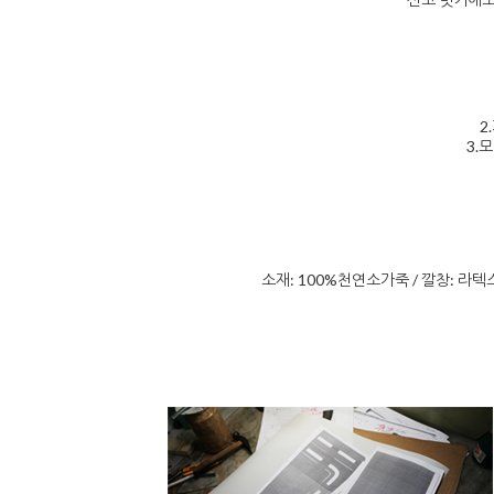
2
3.
소재: 100%천연소가죽 / 깔창: 라텍