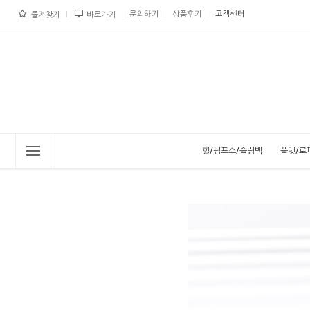
문의하기
상품후기
고객센터
즐겨찾기
바로가기
힐/펌프스/슬링백
플랫/로