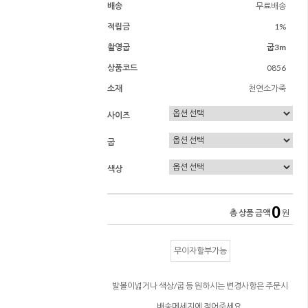
배송
무료배송
적립금
1%
촬영굽
굽3m
상품코드
0856
소재
천연소가죽
사이즈
굽
색상
0
총 상품 금액
원
무이자할부가능
발볼이넓거나 색상/굽 등 원하시는 변경사항은 주문시
배송메세지에 적어주세요.