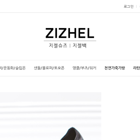
로그인
퍼/운동화/슬립온
샌들/블로퍼/토오픈
앵클/부츠/워커
천연가죽가방
라탄