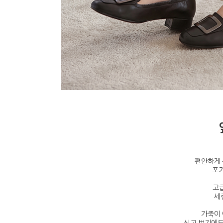
편안하게 
포기
고
세
가죽이 
신고 벗기에도