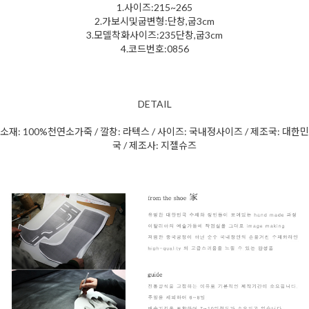
1.사이즈:215~265
2.가보시및굽변형:단창,굽3cm
3.모델착화사이즈:235단창,굽3cm
4.코드번호:0856
DETAIL
소재: 100%천연소가죽 / 깔창: 라텍스 / 사이즈: 국내정사이즈 / 제조국: 대한민
국 / 제조사: 지젤슈즈