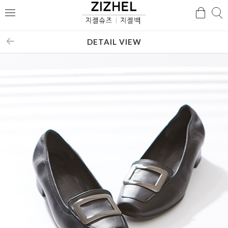
검
검
메
색
색
뉴
DETAIL VIEW