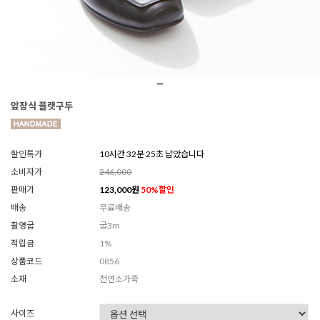
앞장식 플랫구두
할인특가
10시간 32분 22초 남았습니다
소비자가
246,000
판매가
123,000
원
50
%할인
배송
무료배송
촬영굽
굽3m
적립금
1%
상품코드
0856
소재
천연소가죽
사이즈