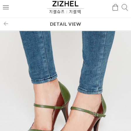
검
검
메
색
색
뉴
DETAIL VIEW