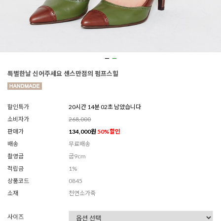
특별한날 신어주세요 센스만점의 펌프스힐
할인특가
20시간 13분 59초 남았습니다
소비자가
268,000
판매가
134,000
원
50
%할인
배송
무료배송
촬영굽
굽9cm
적립금
1%
상품코드
0845
소재
천연소가죽
사이즈