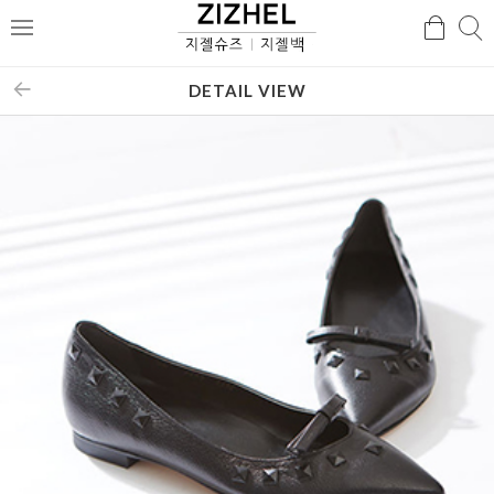
검
검
메
색
색
뉴
DETAIL VIEW