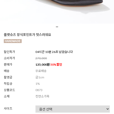
플랫슈즈 장식포인트가 멋스러워요
할인특가
04시간 10분 23초 남았습니다
소비자가
270,000
판매가
135,000
원
50
%할인
배송
무료배송
촬영굽
굽1cm
적립금
1%
상품코드
0873
소재
천연소가죽
사이즈