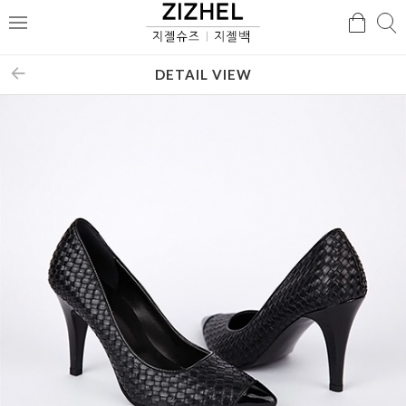
검
검
메
색
색
뉴
DETAIL VIEW