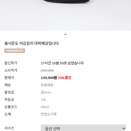
올시즌도 어김없이 대박예감입니다
할인특가
17시간 10분 49초 남았습니다
소비자가
260,000
판매가
130,000
원
50
%할인
배송
무료배송
촬영굽
굽9cm
적립금
1%
상품코드
0863
소재
천연소가죽
사이즈