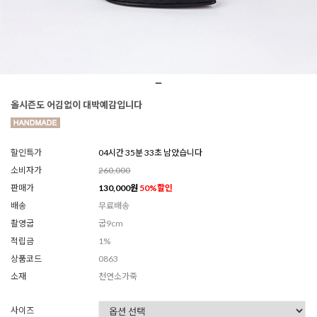
올시즌도 어김없이 대박예감입니다
할인특가
04시간 35분 31초 남았습니다
소비자가
260,000
판매가
130,000
원
50
%할인
배송
무료배송
촬영굽
굽9cm
적립금
1%
상품코드
0863
소재
천연소가죽
사이즈