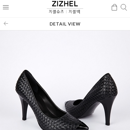
검
검
메
색
색
뉴
DETAIL VIEW