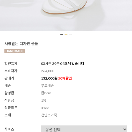
사랑받는 디자인 샌들
할인특가
03시간 29분 01초 남았습니다
소비자가
264,000
판매가
132,000
원
50
%할인
배송
무료배송
촬영굽
굽8cm
적립금
1%
상품코드
4166
소재
천연소가죽
사이즈