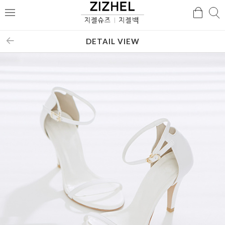
검
검
메
색
색
뉴
DETAIL VIEW