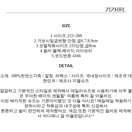
SIZE
1.사이즈:215~260
2.가보시및굽변형:단창,굽6,7,8,9cm
3.모델착화사이즈:235단창,굽8cm
4.컬러:블랙,베이지,아이보리
5.코드번호:4166
DETAIL
소재: 100%천연소
가죽 / 깔창: 라텍스 / 사이즈: 국내정사이즈 / 제조국:대
한민국 / 제조사:지젤슈즈
깔끔하고 기본적인 스타일로 제작해서 데일리슈즈로 사용하기에 아주 좋
은 우아한 베이직 샌들힐! 여름에 특히 잘 어울러요.
이런 베이직한 슈즈는 기본아이템인 것 다들 아시죠? 매일매일 착용하기
편하시라고 착화감과 내구성에 특히 신경써서
튼튼하고 발이 편안하게 제작했어요. 색감 또한 기본적인 컬러로 제작해
서 어디에나 잘 어울린답니다^^