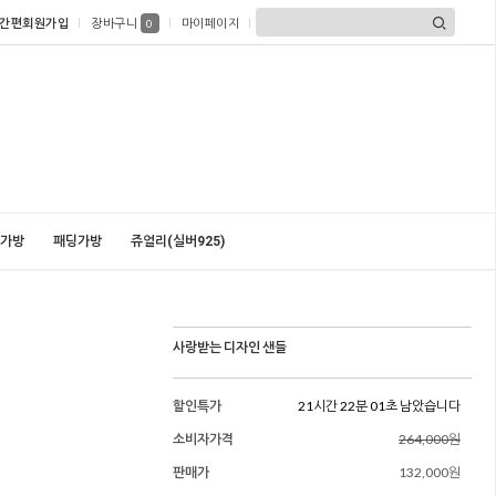
간편회원가입
장바구니
마이페이지
0
가방
패딩가방
쥬얼리(실버925)
사랑받는 디자인 샌들
할인특가
21시간 21분 59초 남았습니다
소비자가격
264,000원
판매가
132,000원