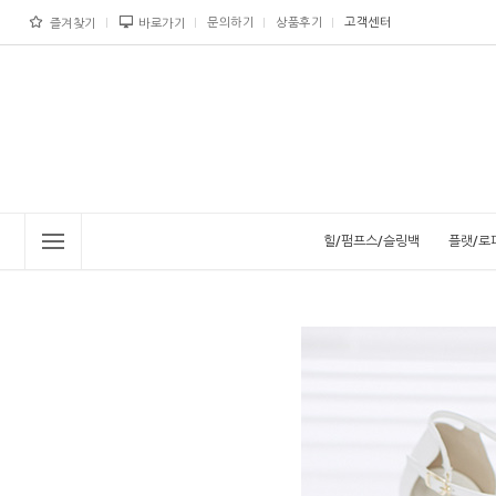
문의하기
상품후기
고객센터
즐겨찾기
바로가기
힐/펌프스/슬링백
플랫/로