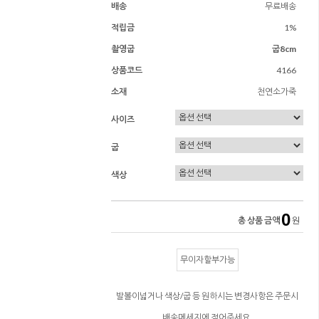
배송
무료배송
적립금
1%
촬영굽
굽8cm
상품코드
4166
소재
천연소가죽
사이즈
굽
색상
0
총 상품 금액
원
무이자할부가능
발볼이넓거나 색상/굽 등 원하시는 변경사항은 주문시
배송메세지에 적어주세요.