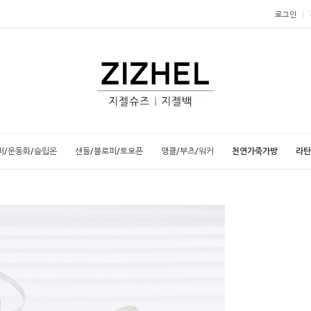
로그인
퍼/운동화/슬립온
샌들/블로퍼/토오픈
앵클/부츠/워커
천연가죽가방
라탄