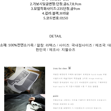
2.가보시및굽변형:단창,굽6,7,8,9cm
3.모델착화사이즈:235단창,굽9cm
4.컬러:블랙,브라운
5.코드번호:0150
DETAIL
소재: 100%천연소
가죽 / 깔창: 라텍스 / 사이즈: 국내정사이즈 / 제조국: 대
한민국 / 제조사: 지젤슈즈