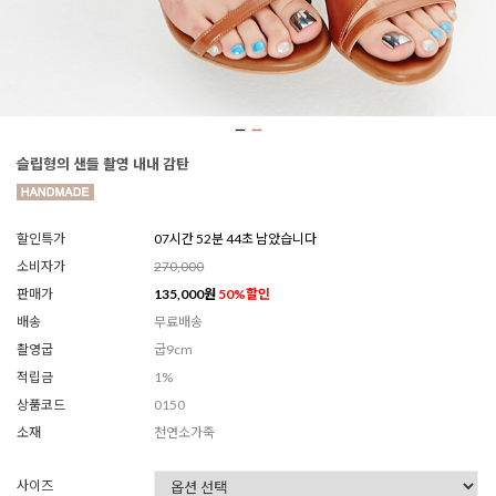
슬립형의 샌들 촬영 내내 감탄
할인특가
07시간 52분 41초 남았습니다
소비자가
270,000
판매가
135,000
원
50
%할인
배송
무료배송
촬영굽
굽9cm
적립금
1%
상품코드
0150
소재
천연소가죽
사이즈