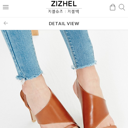
검
검
메
색
색
뉴
DETAIL VIEW