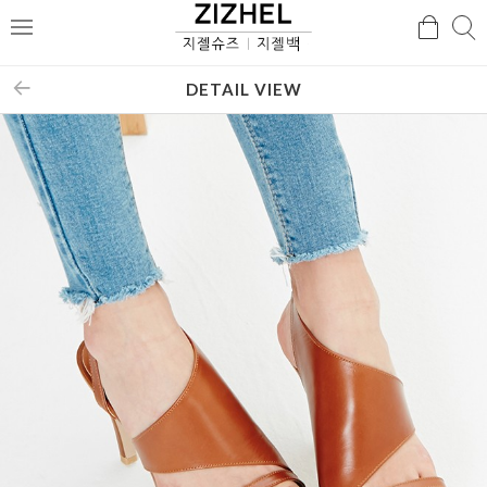
검
검
메
색
색
뉴
DETAIL VIEW