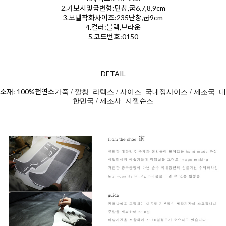
2.가보시및굽변형:단창,굽6,7,8,9cm
3.모델착화사이즈:235단창,굽9cm
4.컬러:블랙,브라운
5.코드번호:0150
DETAIL
소재: 100%천연소
가죽 / 깔창: 라텍스 / 사이즈: 국내정사이즈 / 제조국: 대
한민국 / 제조사: 지젤슈즈