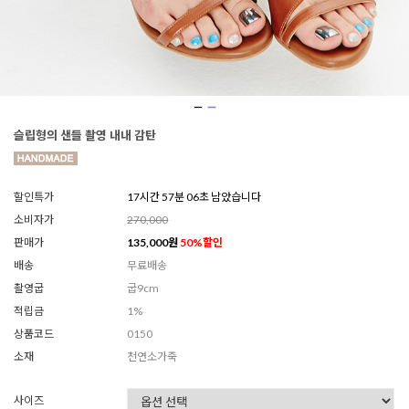
슬립형의 샌들 촬영 내내 감탄
할인특가
17시간 57분 04초 남았습니다
소비자가
270,000
판매가
135,000
원
50
%할인
배송
무료배송
촬영굽
굽9cm
적립금
1%
상품코드
0150
소재
천연소가죽
사이즈