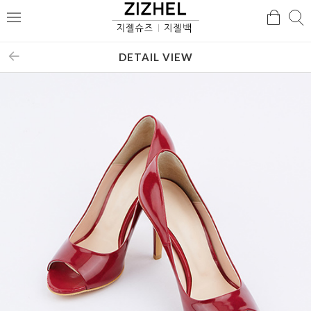
검
검
메
색
색
뉴
DETAIL VIEW