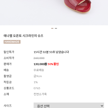
애나멜 오픈토 시크라인의 슈즈
할인특가
15시간 32분 50초 남았습니다
소비자가
260,000
판매가
130,000
원
50
%할인
배송
무료배송
촬영굽
굽9cm
적립금
1%
상품코드
0765
소재
천연소가죽
사이즈