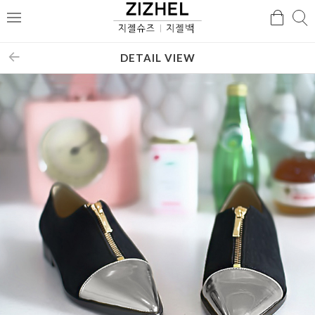
검
검
메
색
색
뉴
DETAIL VIEW