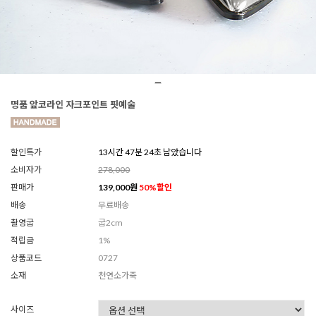
명품 앞코라인 자크포인트 핏예술
할인특가
13시간 47분 21초 남았습니다
소비자가
278,000
판매가
139,000
원
50
%할인
배송
무료배송
촬영굽
굽2cm
적립금
1%
상품코드
0727
소재
천연소가죽
사이즈