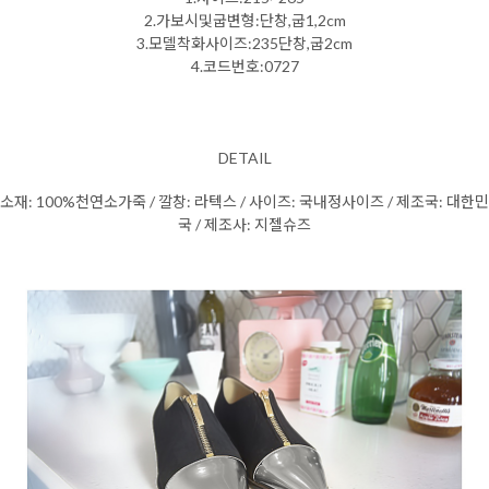
2.가보시및굽변형:단창,굽1,2cm
3.모델착화사이즈:235단창,굽2cm
4.코드번호:0727
DETAIL
소재: 100%천연소가죽 / 깔창: 라텍스 / 사이즈: 국내정사이즈 / 제조국: 대한민
국 / 제조사: 지젤슈즈