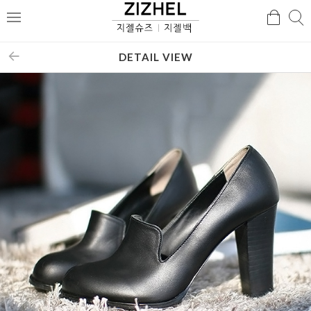
검
검
메
색
색
뉴
DETAIL VIEW