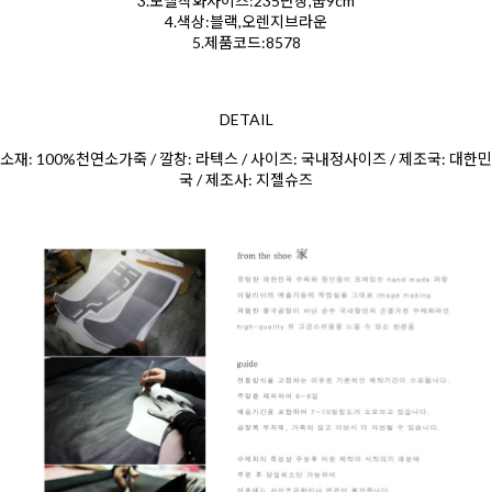
3.모델착화사이즈:235단창,굽9cm
4.색상:블랙,오렌지브라운
5.제품코드:8578
DETAIL
소재: 100%천연소가죽 / 깔창: 라텍스 / 사이즈: 국내정사이즈 / 제조국: 대한민
국 / 제조사: 지젤슈즈