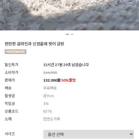
편안한 굽라인과 신었을때 핏이 감탄
할인특가
15시간 27분 26초 남았습니다
소비자가
264,000
판매가
132,000
원
50
%할인
배송
무료배송
촬영굽
굽9cm
적립금
1%
상품코드
8578
소재
천연소가죽
사이즈