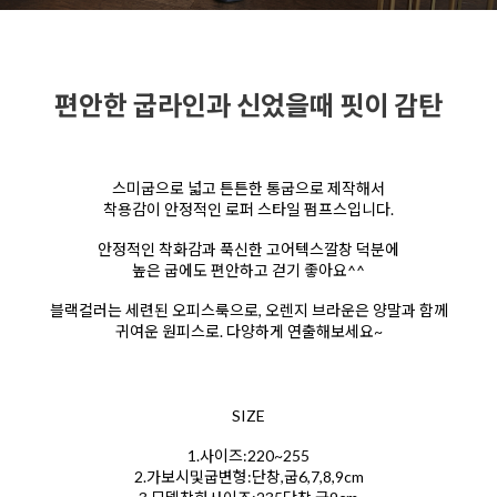
편안한 굽라인과 신었을때 핏이 감탄
스미굽으로 넓고 튼튼한 통굽으로 제작해서
착용감이 안정적인 로퍼 스타일 펌프스입니다.
안정적인 착화감과 푹신한 고어텍스깔창 덕분에
높은 굽에도 편안하고 걷기 좋아요^^
블랙컬러는 세련된 오피스룩으로, 오렌지 브라운은 양말과 함께
귀여운 원피스로. 다양하게 연출해보세요~
SIZE
1.사이즈:220~255
2.가보시및굽변형:단창,굽6,7,8,9cm