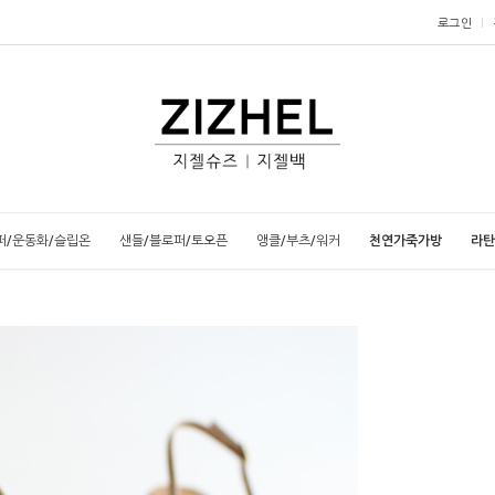
로그인
퍼/운동화/슬립온
샌들/블로퍼/토오픈
앵클/부츠/워커
천연가죽가방
라탄