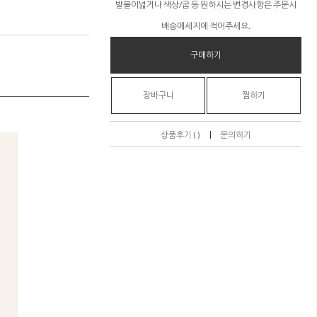
발볼이넓거나 색상/굽 등 원하시는 변경사항은 주문시
배송메세지에 적어주세요.
구매하기
장바구니
찜하기
|
상품후기 ( )
문의하기