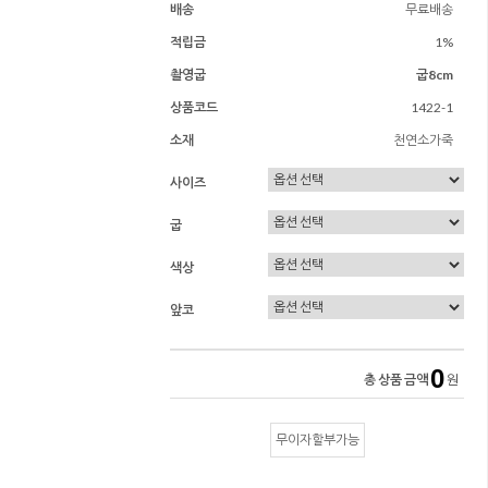
배송
무료배송
적립금
1%
촬영굽
굽8cm
상품코드
1422-1
소재
천연소가죽
사이즈
굽
색상
앞코
0
총 상품 금액
원
무이자할부가능