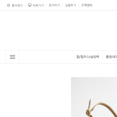
문의하기
상품후기
고객센터
즐겨찾기
바로가기
힐/펌프스/슬링백
플랫/로