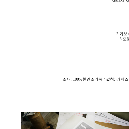
질리지 않
2.가보
3.모
소재: 100%천연소
가죽 / 깔창: 라텍스