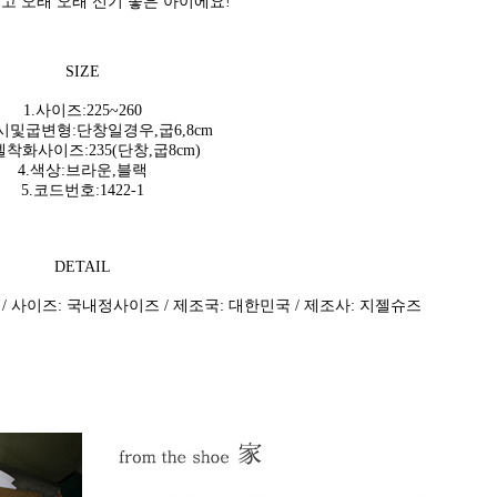
고 오래 오래 신기 좋은 아이에요!
SIZE
1.사이즈:225~260
시및굽변형:단창일경우,굽6,8cm
델착화사이즈:235(단창,굽8cm)
4.색상:브라운,블랙
5.코드번호:1422-1
DETAIL
 / 사이즈: 국내정사이즈 / 제조국: 대한민국 / 제조사: 지젤슈즈