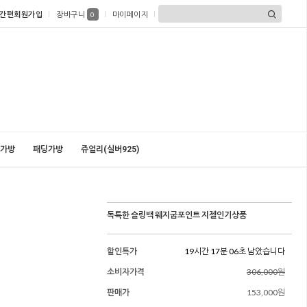
간편회원가입
장바구니
마이페이지
0
가방
패딩가방
쥬얼리(실버925)
독특한 슬링백 웨지굽포인트 지젤인기상품
할인특가
19시간 17분 04초 남았습니다
소비자가격
306,000원
판매가
153,000원