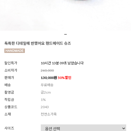
독특한 디테일에 반했어요 핸드메이드 슈즈
할인특가
10시간 13분 07초 남았습니다
소비자가
260,000
판매가
130,000
원
50
%할인
배송
무료배송
촬영굽
굽2cm
적립금
1%
상품코드
2043
소재
천연소가죽
사이즈