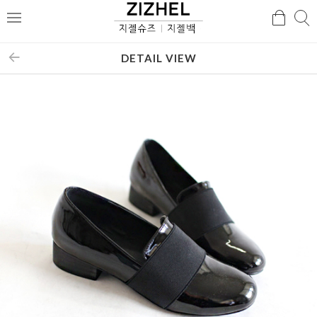
검
검
메
색
색
뉴
DETAIL VIEW