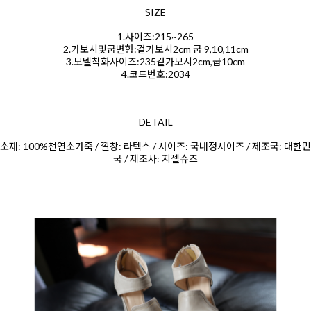
SIZE
1.사이즈:215~265
2.가보시및굽변형:겉가보시2cm 굽 9,10,11cm
3.모델착화사이즈:235겉가보시2cm,굽10cm
4.코드번호:2034
DETAIL
소재: 100%천연소가죽 / 깔창: 라텍스 / 사이즈: 국내정사이즈 / 제조국: 대한민
국 / 제조사: 지젤슈즈