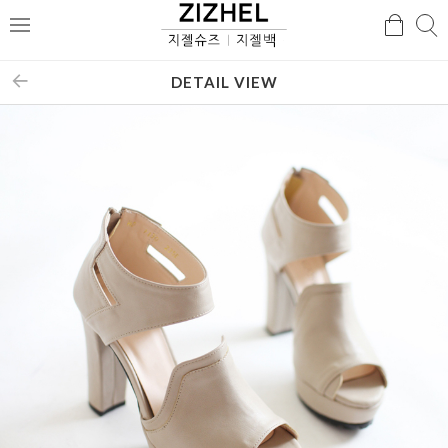
검
검
메
색
색
뉴
DETAIL VIEW