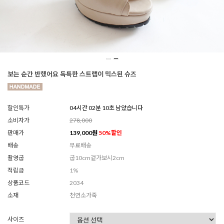
보는 순간 반했어요 독특한 스트랩이 믹스된 슈즈
할인특가
04시간 02분 08초 남았습니다
소비자가
278,000
판매가
139,000
원
50
%할인
배송
무료배송
촬영굽
굽10cm겉가보시2cm
적립금
1%
상품코드
2034
소재
천연소가죽
사이즈