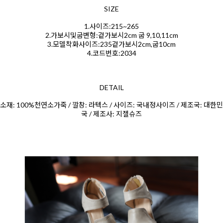
SIZE
1.사이즈:215~265
2.가보시및굽변형:겉가보시2cm 굽 9,10,11cm
3.모델착화사이즈:235겉가보시2cm,굽10cm
4.코드번호:2034
DETAIL
소재: 100%천연소가죽 / 깔창: 라텍스 / 사이즈: 국내정사이즈 / 제조국: 대한민
국 / 제조사: 지젤슈즈