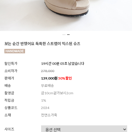
보는 순간 반했어요 독특한 스트랩이 믹스된 슈즈
할인특가
19시간 00분 03초 남았습니다
소비자가
278,000
판매가
139,000
원
50
%할인
배송
무료배송
촬영굽
굽10cm겉가보시2cm
적립금
1%
상품코드
2034
소재
천연소가죽
사이즈