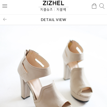
검
검
메
색
색
뉴
DETAIL VIEW