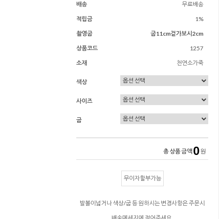
배송
무료배송
적립금
1%
촬영굽
굽11cm겉가보시2cm
상품코드
1257
소재
천연소가죽
색상
사이즈
굽
0
총 상품 금액
원
무이자할부가능
발볼이넓거나 색상/굽 등 원하시는 변경사항은 주문시
배송메세지에 적어주세요.