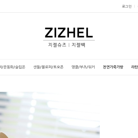
로그인
퍼/운동화/슬립온
샌들/블로퍼/토오픈
앵클/부츠/워커
천연가죽가방
라탄