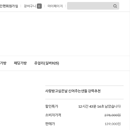
간편회원가입
장바구니
마이페이지
0
가방
패딩가방
쥬얼리(실버925)
사랑받고싶은날 신어주는샌들 강력추천
할인특가
12시간 43분 15초 남았습니다
소비자가격
278,000원
판매가
139,000원