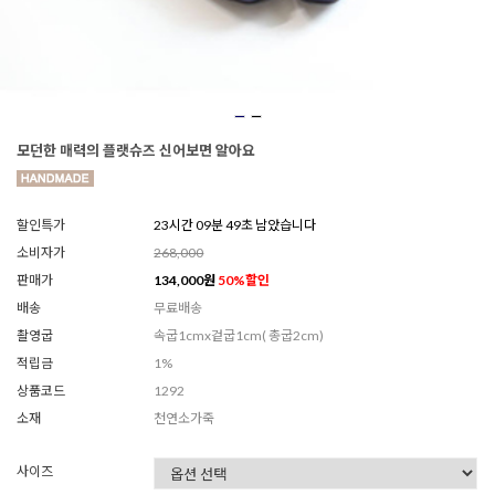
모던한 매력의 플랫슈즈 신어보면 알아요
할인특가
23시간 09분 47초 남았습니다
소비자가
268,000
판매가
134,000
원
50
%할인
배송
무료배송
촬영굽
속굽1cmx겉굽1cm( 총굽2cm)
적립금
1%
상품코드
1292
소재
천연소가죽
사이즈