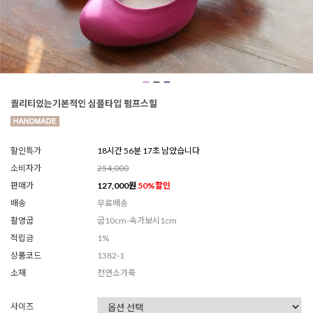
퀄리티있는기본적인 심플타입 펌프스힐
할인특가
18시간 56분 15초 남았습니다
소비자가
254,000
판매가
127,000
원
50
%할인
배송
무료배송
촬영굽
굽10cm-속가보시1cm
적립금
1%
상품코드
1382-1
소재
천연소가죽
사이즈