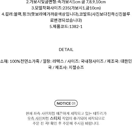
2.가보시및굽변형:속가보시1cm 굽 7,8,9,10cm
3.모델착화사이즈:235(가보시1,굽10cm)
4.컬러:블랙,핑크(핫보라에가까운색상입니다),코발트(사진보다진하신진블루
로변경되셨습니다)
5.제품코드:1382-1
DETAIL
소재: 100%천연소가죽 / 깔창: 라텍스 / 사이즈: 국내정사이즈 / 제조국: 대한민
국 / 제조사: 지젤슈즈