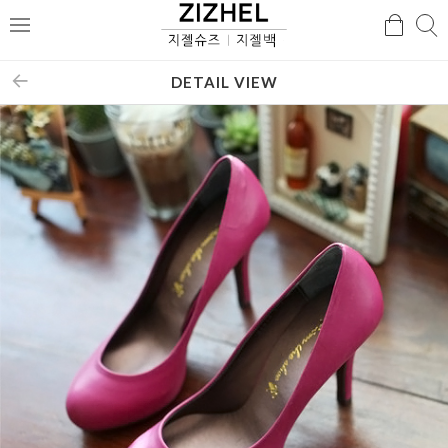
검
검
메
색
색
뉴
DETAIL VIEW