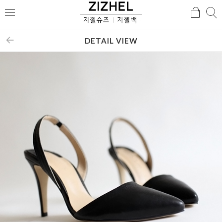
검
검
메
색
색
뉴
DETAIL VIEW