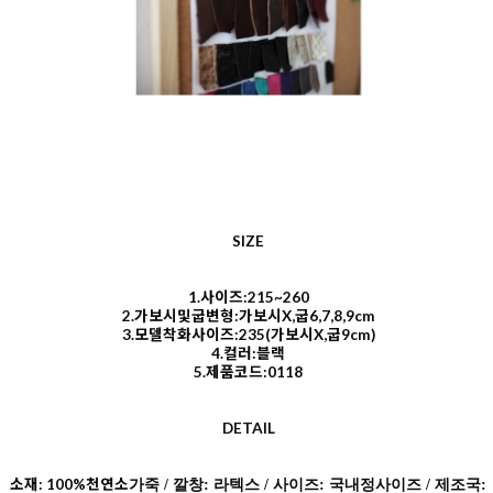
SIZE
1.사이즈:215~260
2.가보시및굽변형:가보시X,굽6,7,8,9cm
3.모델착화사이즈:235(가보시X,굽9cm)
4.컬러:블랙
5.제품코드:0118
DETAIL
소재: 100%천연소
가죽 / 깔창: 라텍스 / 사이즈: 국내정사이즈 / 제조국: