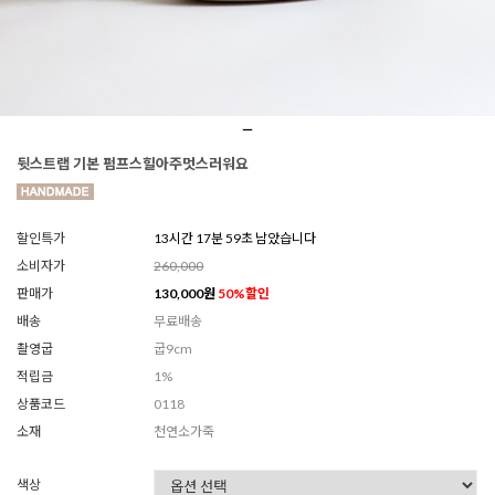
뒷스트랩 기본 펌프스힐아주멋스러워요
할인특가
13시간 17분 57초 남았습니다
소비자가
260,000
판매가
130,000
원
50
%할인
배송
무료배송
촬영굽
굽9cm
적립금
1%
상품코드
0118
소재
천연소가죽
색상