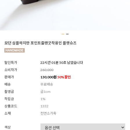
모던 심플하지만 포인트줄땐굿착용인 플랫슈즈
할인특가
22시간 01분 48초 남았습니다
소비자가
260,000
판매가
130,000
원
50
%할인
배송
무료배송
촬영굽
굽1cm
적립금
1%
상품코드
1332
소재
천연소가죽
색상