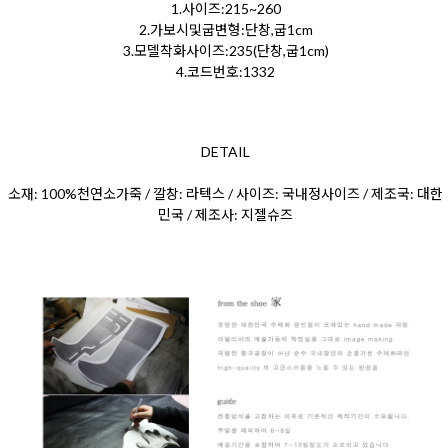
1.사이즈:215~260
2.가보시및굽변형:단창,굽1cm
3.모델착화사이즈:235(단창,굽1cm)
4.코드번호:1332
DETAIL
소재: 100%천연소가죽 / 깔창: 라텍스 / 사이즈: 국내정사이즈 / 제조국: 대한
민국 / 제조사: 지젤슈즈