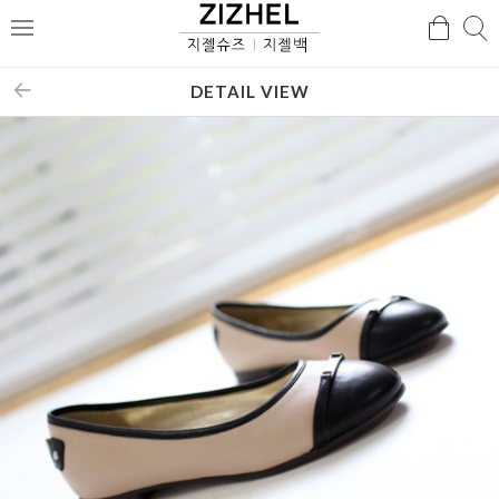
검
검
메
색
색
뉴
DETAIL VIEW