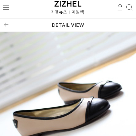
검
검
메
색
색
뉴
DETAIL VIEW