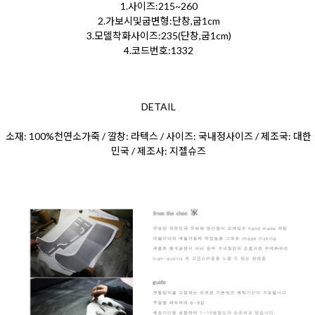
1.사이즈:215~260
2.가보시및굽변형:단창,굽1cm
3.모델착화사이즈:235(단창,굽1cm)
4.코드번호:1332
DETAIL
소재: 100%천연소가죽 / 깔창: 라텍스 / 사이즈: 국내정사이즈 / 제조국: 대한
민국 / 제조사: 지젤슈즈