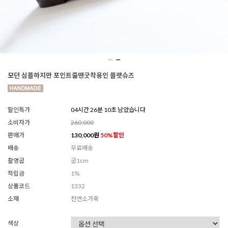
모던 심플하지만 포인트줄땐굿착용인 플랫슈즈
할인특가
04시간 26분 08초 남았습니다
소비자가
260,000
판매가
130,000
원
50
%할인
배송
무료배송
촬영굽
굽1cm
적립금
1%
상품코드
1332
소재
천연소가죽
색상