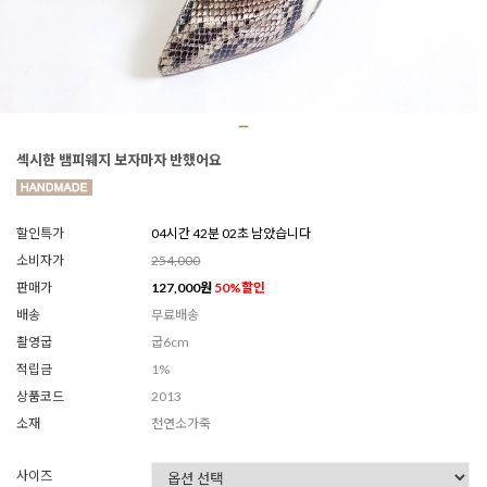
섹시한 뱀피웨지 보자마자 반했어요
할인특가
04시간 41분 59초 남았습니다
소비자가
254,000
판매가
127,000
원
50
%할인
배송
무료배송
촬영굽
굽6cm
적립금
1%
상품코드
2013
소재
천연소가죽
사이즈