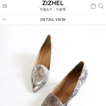
검
검
메
색
색
뉴
DETAIL VIEW